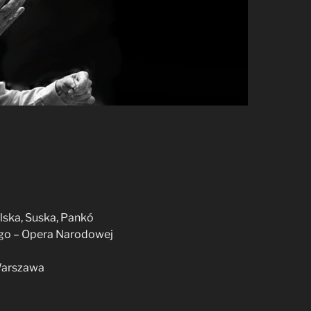
lska, Suska, Pankó
iego – Opera Narodowej
 Warszawa