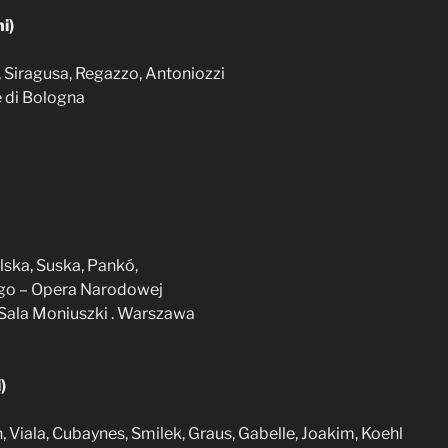
i)
, Siragusa, Regazzo, Antoniozzi
 di Bologna
ska, Suska, Pankó,
iego – Opera Narodowej
Sala Moniuszki . Warszawa
)
on, Viala, Cubaynes, Smilek, Graus, Gabelle, Joakim, Koehl