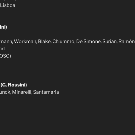
 Lisboa
ini)
mann, Workman, Blake, Chiummo, De Simone, Surian, Ramón, 
id
(OSG)
E
(G. Rossini)
unck, Minarelli, Santamaría