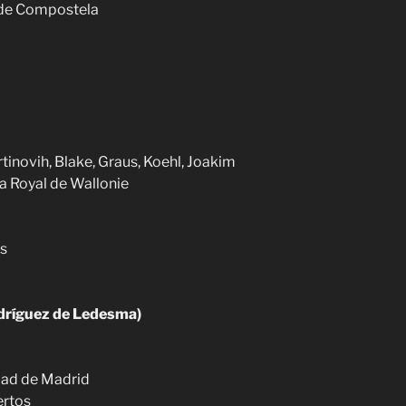
o de Compostela
inovih, Blake, Graus, Koehl, Joakim
a Royal de Wallonie
es
dríguez de Ledesma)
dad de Madrid
ertos