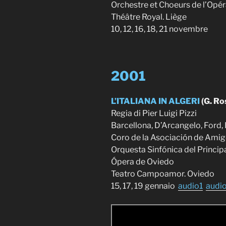
Orchestre et Choeurs de l’Opér
Théâtre Royal. Liège
10, 12, 16, 18, 21 novembre
2001
L’ITALIANA IN ALGERI
(G. Ro
Regia di Pier Luigi Pizzi
Barcellona, D’Arcangelo, Ford,
Coro de la Asociación de Amig
Orquesta Sinfónica del Princip
Ópera de Oviedo
Teatro Campoamor. Oviedo
15, 17, 19 gennaio
audio1
audi