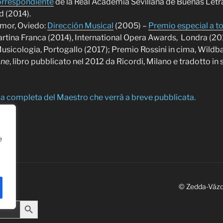
rrespondiente
de la Real Academia Sevillana de Buenas Letr
d (2014).
mor, Oviedo:
Dirección Musical
(2005) –
Premio especial a t
a, Martina Franca (2014), International Opera Awards, Londra (2
sicologia, Portogallo (2017); Premio Rossini in cima, Wildb
ane
, libro pubblicato nel 2012 da Ricordi, Milano e tradotto in 
fia completa del Maestro che verrà a breve pubblicata.
e
© Zedda-Váz
Search Button