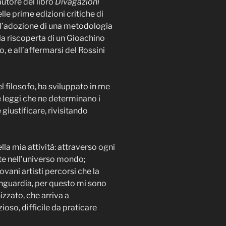
autore del libro
Divagazioni
lle prime edizioni critiche di
dall’adozione di una metodologia
lla riscoperta di un Gioachino
 e all’affermarsi del Rossini
el filosofo, ha sviluppato in me
e leggi che ne determinano i
iustificare, rivisitando
la mia attività: attraverso ogni
ute nell’universo mondo;
vani artisti percorsi che la
anguardia, per questo mi sono
zzato, che arriva a
zioso, difficile da praticare