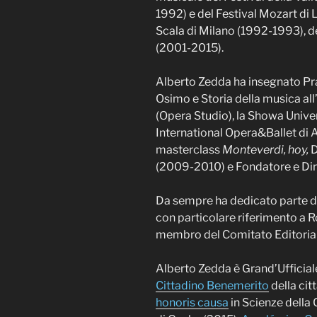
1992) e del Festival Mozart di 
Scala di Milano (1992-1993), d
(2001-2015).
Alberto Zedda ha insegnato Pra
Osimo e Storia della musica all
(Opera Studio), la Showa Unive
International Opera&Ballet di 
masterclass
Monteverdi, hoy,
D
(2009-2010) e Fondatore e Dir
Da sempre ha dedicato parte del
con particolare riferimento a R
membro del Comitato Editoriale
Alberto Zedda è Grand’Ufficiale
Cittadino Benemerito
della cit
honoris causa
in Scienze della