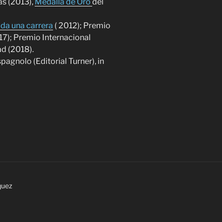
as (2013),
Medalla de Oro
del
oda una carrera
( 2012); Premio
017); Premio Internacional
ad (2018).
spagnolo (Editorial Turner), in
quez