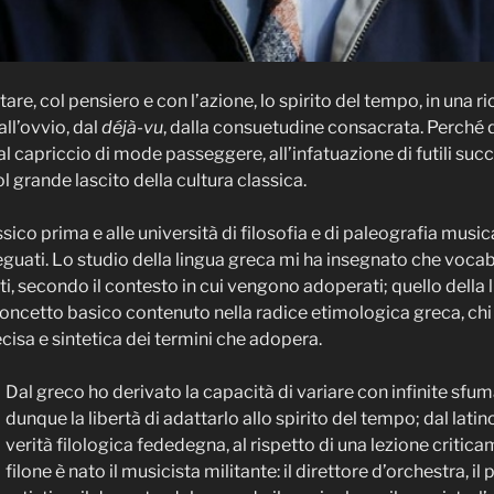
re, col pensiero e con l’azione, lo spirito del tempo, in una r
ll’ovvio, dal
déjà-vu
, dalla consuetudine consacrata. Perché
al capriccio di mode passeggere, all’infatuazione di futili succ
grande lascito della cultura classica.
assico prima e alle università di filosofia e di paleografia mus
eguati. Lo studio della lingua greca mi ha insegnato che voc
ti, secondo il contesto in cui vengono adoperati; quello della li
ncetto basico contenuto nella radice etimologica greca, chi p
ecisa e sintetica dei termini che adopera.
Dal greco ho derivato la capacità di variare con infinite sfum
dunque la libertà di adattarlo allo spirito del tempo; dal latin
verità filologica fededegna, al rispetto di una lezione critic
filone è nato il musicista militante: il direttore d’orchestra, i