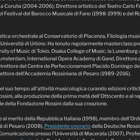
La Coruña (2004-2006); Direttore artistico del Teatro Carlo Fe
el Festival del Barocco Musicale di Fano (1998-1999) e del Ro
tica orchestrale al Conservatorio di Piacenza, Filologia musi
’Università di Urbino. Ha tenuto regolarmente masterclass pre
rsity of Music di Tokio, Osaka College of Music, la Lunenbur
Amsterdam, International Opera Academy di Gand, Direttore 
irettore del Centre de Perfeccionament Placido Domingo del 
ettore dell’Accademia Rossiniana di Pesaro (1989-2016).
 suo tempo all’attività musicologica curando edizioni critiche
ossini, alla produzione della prima metà dell’Ottocento e al r
 della Fondazione Rossini dalla sua creazione.
 al merito della Repubblica Italiana (1998), membro dell’Ordr
tà di Pesaro (2008),
Presidente onorario
della Deutsche Rossi
 Comunicazione presso l’Università di Macerata (2007), Profe