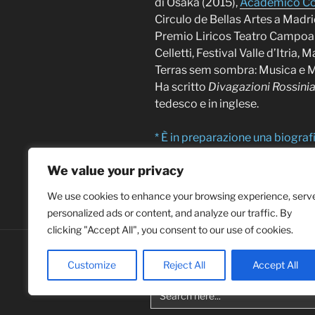
di Osaka (2015),
Académico Co
Circulo de Bellas Artes a Madri
Premio Liricos Teatro Campoa
Celletti, Festival Valle d’Itri
Terras sem sombra: Musica e Mu
Ha scritto
Divagazioni Rossini
tedesco e in inglese.
* È in preparazione una biogra
We value your privacy
We use cookies to enhance your browsing experience, serv
personalized ads or content, and analyze our traffic. By
clicking "Accept All", you consent to our use of cookies.
youtube
Customize
Reject All
Accept All
Search
for: