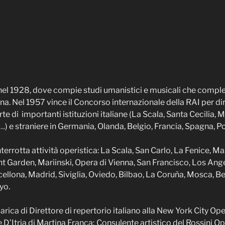
el 1928, dove compie studi umanistici e musicali che comple
. Nel 1957 vince il Concorso internazionale della RAI per dir
te di importanti istituzioni italiane (La Scala, Santa Cecilia,
) e straniere in Germania, Olanda, Belgio, Francia, Spagna, Pol
terrotta attività operistica: La Scala, San Carlo, La Fenice,
t Garden, Mariinski, Opera di Vienna, San Francisco, Los Angel
rcellona, Madrid, Siviglia, Oviedo, Bilbao, La Coruña, Mosca,
yo.
arica di Direttore di repertorio italiano alla New York City O
e D’Itria di Martina Franca; Consulente artistico del Rossini O