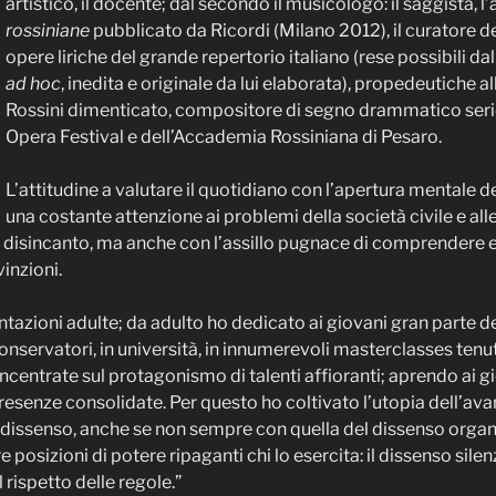
artistico, il docente; dal secondo il musicologo: il saggista, l’
rossiniane
pubblicato da Ricordi (Milano 2012), il curatore de
opere liriche del grande repertorio italiano (rese possibili 
ad hoc
, inedita e originale da lui elaborata), propedeutiche a
Rossini dimenticato, compositore di segno drammatico serio,
Opera Festival e dell’Accademia Rossiniana di Pesaro.
L’attitudine a valutare il quotidiano con l’apertura mentale d
una costante attenzione ai problemi della società civile e all
isincanto, ma anche con l’assillo pugnace di comprendere e g
inzioni.
tazioni adulte; da adulto ho dedicato ai giovani gran parte del
 conservatori, in università, in innumerevoli masterclasses ten
ntrate sul protagonismo di talenti affioranti; aprendo ai gio
resenze consolidate. Per questo ho coltivato l’utopia dell’av
 dissenso, anche se non sempre con quella del dissenso organi
e posizioni di potere ripaganti chi lo esercita: il dissenso silen
 rispetto delle regole.”