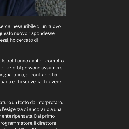
icerca inesauribile di un nuovo
 questo nuovo rispondesse
essi, ho cercato di
icale poi, hanno avuto il compito
aboli e verbi possono assumere
ngua latina, al contrario, ha
arla e chi scrive ha il dovere
ature un testo da interpretare,
o l’esigenza di ancorarlo a una
amente ripensata. Dal primo
l programmatore, il direttore