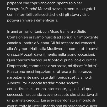
palpebre che coprivano occhi spenti solo per
l’anagrafe. Perché Mozzati aveva talmente allargato i
confini terribili della cecità che chi gli stava vicino
poteva arrivare a dimenticarla.
In anni ormai lontani, con Alceo Galliera e Giulio
Confalonieri eravamo riusciti ad aprirgli un importante
canale a Londra e Vienna. Gli fui accanto nei concerti
alla Wigmore Hall e alla Musikverain: come tutti i cavalli
di razza Mozzati dava il meglio nella grandi occasioni.
Quei concerti furono un trionfo di pubblico e di critica;
l’impresario, commosso e sorpreso, mi disse: “é fatta”.
Passarono mesi impazienti di attese e di speranze,
garbatamente smorzate dall’ironico scetticismo di
Alberto. Poi la doccia fredda: molte società
concertistiche si erano interessate, agli echi di quei
successi, ma quando avevano saputo che si trattava di
un pianista cieco….. Lui aveva perdonato al mondo di
avergli tolto la luce; il mondo non gli perdonava di aver