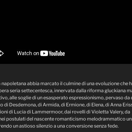
 napoletana abbia marcato il culmine di una evoluzione che ha
opera seria settecentesca, innervata dalla riforma gluckiana m
vo, alle soglie di un esasperato espressionismo, pervaso da d
 di Desdemona, di Armida, di Ermione, di Elena, di Anna Eris
azioni di Lucia di Lammermoor, dai rovelli di Violetta Valery,
 nei postulati del nascente romanticismo melodrammatico un 
endo un astioso silenzio a una conversione senza fede.