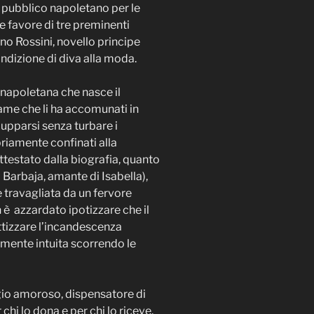
l pubblico napoletano per le
e favore di tre preminenti
no Rossini, novello principe
ndizione di diva alla moda.
 napoletana che nasce il
game che li ha accomunati in
upparsi senza turbare i
riamente confinati alla
testato dalla biografia, quanto
 Barbaja, amante di Isabella),
 travagliata da un fervore
 è azzardato ipotizzare che il
ttizzare l’incandescenza
amente intuita scorrendo le
gio amoroso, dispensatore di
chi lo dona e per chi lo riceve.