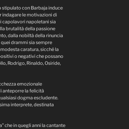
o stipulato con Barbaja induce
r indagare le motivazioni di
i capolavori napoletani sia
la brutalità della passione
o, dalla nobiltà della rinuncia
a quei drammi sia sempre
 modesta caratura, sicché la
 positivi o negativi che possano
llo, Rodrigo, Rinaldo, Osiride,
ricchezza emozionale
 anteporre la felicità
 qualsiasi dogma escludente.
sima interprete, destinata
” che in quegli anni la cantante