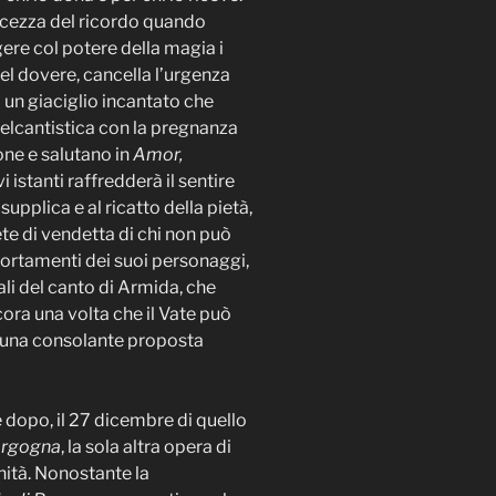
olcezza del ricordo quando
ere col potere della magia i
del dovere, cancella l’urgenza
i un giaciglio incantato che
elcantistica con la pregnanza
one e salutano in
Amor,
 istanti raffredderà il sentire
upplica e al ricatto della pietà,
ete di vendetta di chi non può
portamenti dei suoi personaggi,
ali del canto di Armida, che
ora una volta che il Vate può
n una consolante proposta
 dopo, il 27 dicembre di quello
orgogna
, la sola altra opera di
hità. Nonostante la