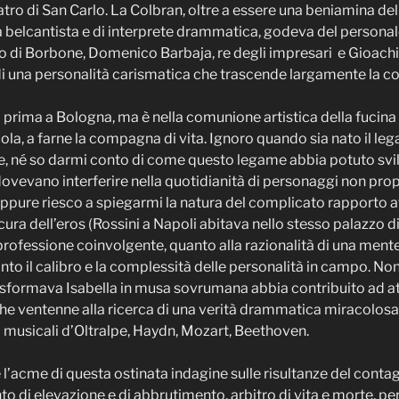
atro di San Carlo. La Colbran, oltre a essere una beniamina de
sa belcantista e di interprete drammatica, godeva del personal
ando di Borbone, Domenico Barbaja, re degli impresari e Gioachi
di una personalità carismatica che trascende largamente la co
 prima a Bologna, ma è nella comunione artistica della fucina
la, a farne la compagna di vita. Ignoro quando sia nato il le
, né so darmi conto di come questo legame abbia potuto svil
ovevano interferire nella quotidianità di personaggi non prop
ppure riesco a spiegarmi la natura del complicato rapporto at
cura dell’eros (Rossini a Napoli abitava nello stesso palazzo di
rofessione coinvolgente, quanto alla razionalità di una mente
nto il calibro e la complessità delle personalità in campo. Non
asformava Isabella in musa sovrumana abbia contribuito ad a
che ventenne alla ricerca di una verità drammatica miracolos
ti musicali d’Oltralpe, Haydn, Mozart, Beethoven.
l’acme di questa ostinata indagine sulle risultanze del conta
to di elevazione e di abbrutimento, arbitro di vita e morte, per 