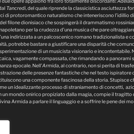
due opere appaiono fra loro totalmente discordanti:
Adelai
dal
Tancredi
, del quale riprende la classicistica asciuttezza f
i di protoromantico naturalismo che inteneriscono l’idillio 
el filone dionisiaco che sospingerà il drammatismo rossiniano
o napoletano per la crudezza d’una musica che pare oltraggiare
una indirizzata a un palcoscenico romano tradizionalista e cons
ità, potrebbe bastare a giustificare una disparità che comun
 sperimentazione di un musicista visionario e incontentabile. N
rcaica, vagamente compassata, che rimandando a panorami s
nanza epocale. Nell’
Armida
, al contrario, non si perita di tras
strazione delle presenze fantastiche che nel testo ispiratore
ituiscono una componente fascinosa della storia. Stupisce che R
e un idealizzante processo di straniamento di concetti, azion
 un mondo onirico propiziato dalla magia, compie il tragitto c
vina Armida a parlare il linguaggio e a soffrire le pene dei mor