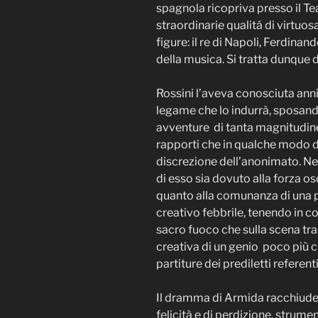
spagnola ricopriva presso il Te
straordinarie qualitá di virtuo
figure: il re di Napoli, Ferdin
della musica. Si tratta dunque 
Rossini l’aveva conosciuta anni
legame che lo indurrà, sposando
avventure di tanta magnitudine
rapporti che in qualche modo d
discrezione dell’anonimato. Ne
di esso sia dovuto alla forza os
quanto alla comunanza di una p
creativo febbrile, tenendo in co
sacro fuoco che sulla scena tr
creativa di un genio poco più 
partiture dei prediletti referen
Il dramma di Armida racchiude 
felicità e di perdizione, strumen