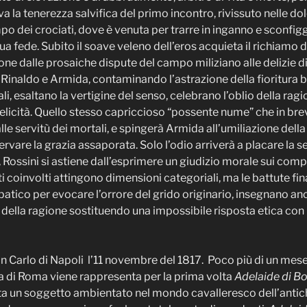
a la tenerezza salvifica del primo incontro, rivissuto nelle d
o dei crociati, dove è venuta per trarre in inganno e sconfigg
sua fede. Subito il soave veleno dell’eros acquieta il richiamo 
one dalle prosaiche dispute del campo miliziano alle delizie d
Rinaldo e Armida, contaminando l’astrazione della fioritura b
, esaltano la vertigine del senso, celebrano l’oblio della ragi
a felicità. Quello stesso capriccioso “possente nume” che in brevi
le servitù dei mortali, e spingerà Armida all’umiliazione della s
servare la grazia assaporata. Solo l’odio arriverà a placare la s
Rossini si astiene dall’esprimere un giudizio morale sui com
 coinvolti attingono dimensioni categoriali, ma le battute fin
tico per evocare l’orrore del grido originario, insegnano anc
 della ragione sostituendo una impossibile risposta etica co
an Carlo di Napoli l’11 novembre del 1817. Poco più di un mese
na di Roma viene rappresenta per la prima volta
Adelaide di B
tta un soggetto ambientato nel mondo cavalleresco dell’antic