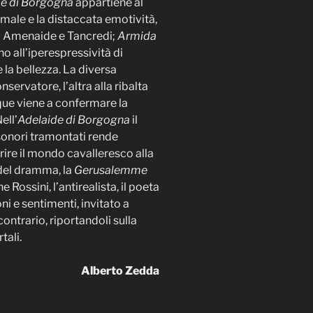
de di Borgogna
appartiene al
ormale e la distaccata emotività,
di Amenaide e Tancredi;
Armida
 all’iperespressività di
 la bellezza. La diversa
ervatore, l’altra alla ribalta
que viene a confermare la
ell’
Adelaide di Borgogna
il
onori tramontati rende
ferire il mondo cavalleresco alla
 del dramma, la
Gerusalemme
ossini, l’antirealista, il poeta
i e sentimenti, invitato a
ontrario, riportandoli sulla
tali.
Alberto Zedda