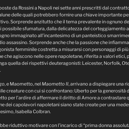
te da Rossini a Napoli nei sette anni prescritti dal contratt
alune delle quali potrebbero fornire una chiave importante pe
tivo. Sorprende anzitutto che il tema prevalente in ognuno de
i possibile sfumatura, dalla delicatezza del corteggiamento al
 sogno immaginato all’incantesimo di un panteistico smarriment
odio assassino. Sorprende anche che la passione che infiamm
gonista femminile costretta a misurarsi con personaggi di più
e che agiscono nelle opere napoletane, riferita a valori etici,
nga quella dei rispettivi deuteragonisti: Leicester, Norfolk, Ote
.
ago
, e Maometto, nel
Maometto II
, arrivano a dispiegare una 
le creature con cui si confrontano: Uberto per la generosità di
to per l’ardire di affermare il diritto di Amore a contrastare
oine dei capolavori napoletani siano state create per una mede
tesimo, Isabella Colbran.
ebbe riduttivo motivare con l’incarico di “prima donna assoluta