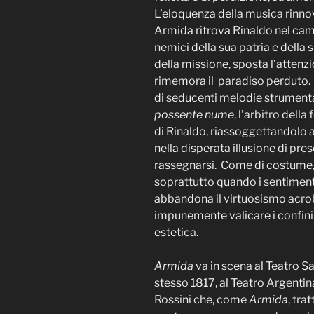
L’eloquenza della musica rinnov
Armida ritrova Rinaldo nel camp
nemici della sua patria e della 
della missione, sposta l’attenzi
rimemora il paradiso perduto. 
di seducenti melodie strumentali
possente nume
, l’arbitro dell
di Rinaldo, riassoggettandolo al
nella disperata illusione di pre
rassegnarsi. Come di costume, 
soprattutto quando i sentimenti
abbandona il virtuosismo acroba
impunemente valicare i confini
estetica.
Armida
va in scena al Teatro S
stesso 1817, al Teatro Argenti
Rossini che, come
Armida
, tra