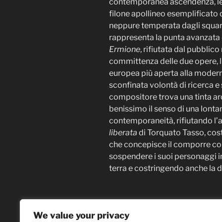
contemporanea ascendenza, le 
filone apollineo esemplificato 
neppure temperata dagli squarc
rappresenta la punta avanzata d
Ermione
, rifiutata dal pubblic
committenza delle due opere, l’
europea più aperta alla modern
sconfinata volontà di ricerca e
compositore trova una tinta a
benissimo il senso di una lonta
contemporaneità, rifiutando l’a
liberata
di Torquato Tasso, cost
che concepisce il comporre com
sospendere i suoi personaggi in
terra e costringendo anche la di
We value your privacy