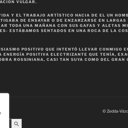
ACIÓN VULGAR.
VIDA Y EL TRABAJO ARTÍSTICO HACIA DE EL UN HO
ATIGABA DE ENSAYAR O DE ENZARZARSE EN LARGAS
CEAR TODA UNA MAÑANA CON SUS GAFAS Y ALETAS M
ES- ESTÁBAMOS SENTADOS EN UNA ROCA DE LA COS
USIASMO POSITIVO QUE INTENTÓ LLEVAR CONMIGO 
SA ENERGÍA POSITIVA ELECTRIZANTE QUE TENÍA, EX
OBRA ROSSINIANA, CASI TAN SUYA COMO DEL GRAN 
© Zedda-Váz
e
Search Button