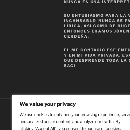
NUNCA EN UNA INTERPRET
SU ENTUSIASMO PARA LA 
INCANSABLE: NUNCA SE F
LÍRICA, ASÍ COMO DE BU
ENTONCES ÉRAMOS JÓVEN
CERDEÑA.
ÉL ME CONTAGIO ESE ENT
Y EN MI VIDA PRIVADA. E
QUE DESPRENDE TODA LA 
SAGI
We value your privacy
youtube
We use cookies to enhance your browsing experience, serv
personalized ads or content, and analyze our traffic. By
Search
for:
clicking "Accept All", you consent to our use of cookies.