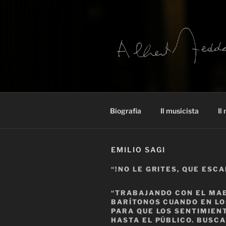
Salta
al
contenuto
ARCHIVIO
Alberto Zedda sito ufficiale
Biografia
Il musicista
Il
EMILIO SAGI
“!NO LE GRITES, QUE ESCA
“TRABAJANDO CON EL MAE
BARÍTONOS CUANDO EN LO
PARA QUE LOS SENTIMIEN
HASTA EL PÚBLICO. BUSC