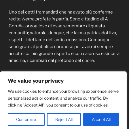
Uno dei detti tramandati che ha avuto più conferme
recita:
Nemo profeta in patria
. Sono cittadino di A
Coruña, orgoglioso di essere membro di questa
comunità; naturale, dunque, che la mia patria adottiva,
rispetti il dettame dell’antica massima. Comunque
sono grato al pubblico coruñese per avermi sempre
accolto col più grande rispetto e con calorosa e sincera
amicizia, ricambiati dal profondo del cuore.
We value your privacy
youtube
We use cookies to enhance your browsing experience, serve
personalized ads or content, and analyze our traffic. By
Search Button
Search
clicking "Accept All", you consent to our use of cookies.
for:
© Zedda-Vázquez
Customize
Reject All
Accept All