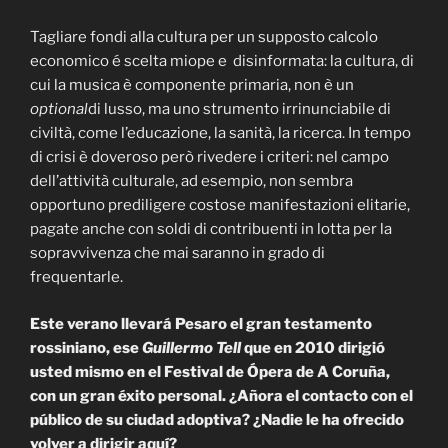
Tagliare fondi alla cultura per un supposto calcolo
economico é scelta miope e disinformata: la cultura, di
cui la musica è componente primaria, non è un
optional
di lusso, ma uno strumento irrinunciabile di
civiltà, come l’educazione, la sanità, la ricerca. In tempo
di crisi è doveroso però rivedere i criteri: nel campo
dell’attività culturale, ad esempio, non sembra
opportuno prediligere costose manifestazioni elitarie,
pagate anche con soldi di contribuenti in lotta per la
sopravvivenza che mai saranno in grado di
frequentarle.
Este verano llevará Pesaro el gran testamento
rossiniano, ese
Guillermo Tell
que en 2010 dirigió
usted mismo en el Festival de Ópera de A Coruña,
con un gran éxito personal. ¿Añora el contacto con el
público de su ciudad adoptiva? ¿Nadie le ha ofrecido
volver a dirigir aquí?