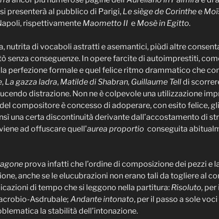
 si presenterà al pubblico di Parigi,
Le siège de Corinthe
e
Mo
apoli, rispettivamente
Maometto II
e
Mosè in Egitto.
a, nutrita di vocaboli astratti e asemantici, piùdi altre consen
tò senza conseguenze. In opere farcite di autoimprestiti, com
lla perfezione formale e quel felice ritmo drammatico che 
e
,
La gazza ladra
,
Matilde di Shabran, Guillaume Tell
di scorrer
cendo distrazione. Non ne è colpevole una utilizzazione impr
el compositore è concesso di adoperare, con esito felice, gli s
ensì una certa discontinuità derivante dall’accostamento di str
viene ad offuscare quell’
aurea proportio
conseguita abitualm
aragone
prova infatti che l’ordine di composizione dei pezzi e l
sione, anche se le elucubrazioni non erano tali da togliere al
dicazioni di tempo che si leggono nella partitura:
Risoluto,
per 
Macrobio-Asdrubale;
Andante intonato
, per il passo a sole voc
lematica la stabilità dell’intonazione.