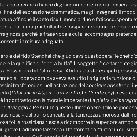
idiano operare a fianco di grandi interpreti non attenuerà l’esig
 fine dell’espressione drammatica, ma gli insegnerà il modo ott
oratura affinché il canto risulti meno arduo e faticoso, spontane
della partitura, pur brillante e trasparente come di consueto
arraginosa perché la frase vocale cui si accompagna pretender
consente in misura adeguata.
 parole del fido Stendhal che giudicava quest’opera “le chef d
dere la qualifica di “opera buffa”. Il soggetto è certamente gi
 a Rossini era tutt’altra cosa. Abitata da stereotipati perso
media, l’opera comica aveva esaurito l’originaria funzione di 
ssini trasferendosi nell’astrazione del
comique absolu
per in
cità (
L’Italiana in Algeri
,
La gazzetta
,
Le Comte Ory
) o esercit
 in contrasto con la morale imperante (
La pietra del parago
lia
,
Il viaggio a Reims
). In queste ultime opere il filone giocos
scinosa – dal buffo caricato alla tenerezza amorosa, dall’ironi
losa follia rossiniana riesce a ricomporre in superiore armonia
iù greve tradizione farsesca (il fantomatico “turco” in cui si t
illara, sigillara” o l’improbabile poetastro Pacuvio per ricamar