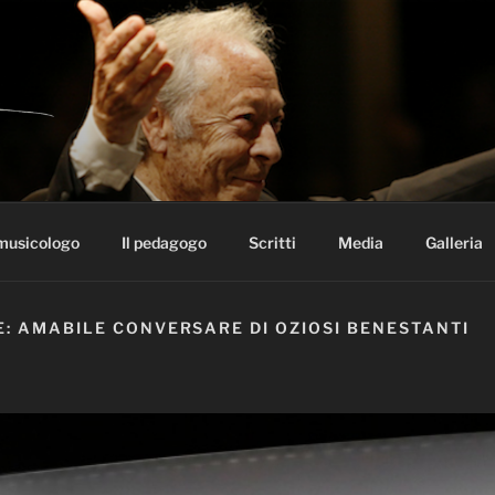
 ALBERTO ZEDDA
 musicologo
Il pedagogo
Scritti
Media
Galleria
: AMABILE CONVERSARE DI OZIOSI BENESTANTI