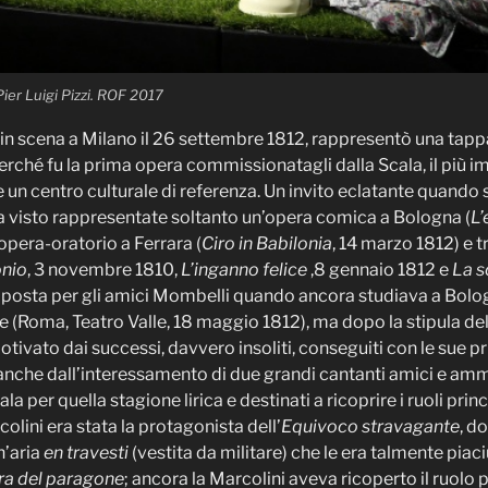
ier Luigi Pizzi. ROF 2017
in scena a Milano il 26 settembre 1812, rappresentò una tapp
perché fu la prima opera commissionatagli dalla Scala, il più 
n centro culturale di referenza. Un invito eclatante quando s
a visto rappresentate soltanto un’opera comica a Bologna (
L’
opera-oratorio a Ferrara (
Ciro in Babilonia
, 14 marzo 1812) e t
onio
, 3 novembre 1810,
L’inganno felice
,8 gennaio 1812 e
La s
posta per gli amici Mombelli quando ancora studiava a Bolog
e (Roma, Teatro Valle, 18 maggio 1812), ma dopo la stipula del 
otivato dai successi, davvero insoliti, conseguiti con le sue
anche dall’interessamento di due grandi cantanti amici e ammi
cala per quella stagione lirica e destinati a ricoprire i ruoli pri
lini era stata la protagonista dell’
Equivoco stravagante
, d
n’aria
en travesti
(vestita da militare) che le era talmente piac
ra del paragone
; ancora la Marcolini aveva ricoperto il ruolo 