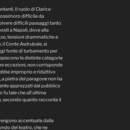
tanti. Il ruolo di Clarice
ossimoro difficile da
lvere difficili passaggi tanto
osti a Napoli, dove alla
zze, tensioni drammatiche e
 il Conte Asdrubale, si
oggi fonte di turbamento per
piscono le distinte categorie
are eccezioni, non corrisponde
sarebbe improprio e riduttivo
La pietra del paragone
non ha
ente apprezzati dal pubblico
 fu tale che all’ultima
a, secondo quanto racconta il
e vengono accentuate dalla
ondo del teatro, che ne