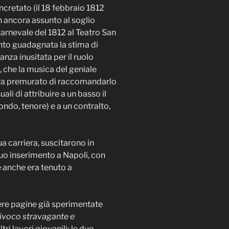
ncretato (il 18 febbraio 1812
on ancora assunto al soglio
 Carnevale del 1812 al Teatro San
tanto guadagnata la stima di
anza inusitata per il ruolo
i, che la musica del geniale
i era premurato di raccomandarlo
ali di attribuire a un basso il
ndo, tenore) e a un contralto,
a carriera, suscitarono in
suo inserimento a Napoli, con
e anche era tenuto a
opere pagine già sperimentate
ivoco stravagante e
altri lavori giovanili; le due