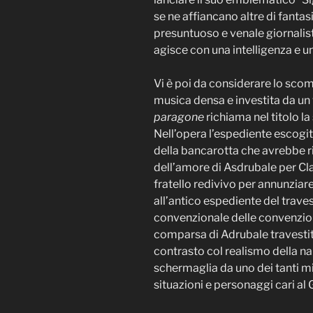
se ne affiancano altre di fanta
presuntuoso e venale giornalis
agisce con una intelligenza e u
Vi è poi da considerare lo sco
musica densa e investita da un
paragone
richiama nel titolo la
Nell’opera l’espediente escogita
della bancarotta che avrebbe rid
dell’amore di Asdrubale per Cla
fratello redivivo per annunziare 
all’antico espediente del trave
convenzionale delle convenzion
comparsa di Adrubale travestit
contrasto col realismo della na
schermaglia da uno dei tanti mi
situazioni e personaggi cari a