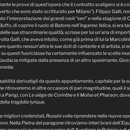
ante le prove di quest’opera che il contratto scaligero si è co
verto che sono stato scritturato per Milano”). Filippo Galli, n
to l’interpretazione dei grandi ruoli “seri” e nella stagione di
fo, di coprire il ruolo di Batone nell’
Inganno felice
, si era 
elle sue straordinarie qualità, scrisse per lui un’aria di import
olta Galli, che aveva intuito, come già prima di lui la Marcolin
are quanto nessun’altra le sue doti di cantante e di artista, s
 su questi fuoriclasse ha certamente influenzato le scelte inusu
audacia mitigata dalla presenza di un altro spasimante, Gioco
minile.
sabilità derivatigli da questo appuntamento, capitale per la su
e ritroveremo in altre occasioni di pari magnitudine, quali il 
e a Parigi, con
Le
siège de Corinthe
e il
Moïse et Pharaon
, dov
della
tragédie lyrique.
 le migliori credenziali, Rossini volle riprendere nelle nuove 
ore. Nella
Pietra del paragone
ritroviamo interi brani dell’
Equ
erra
ancor più numerose pagine dell’
Aureliano in Palmira
e di 