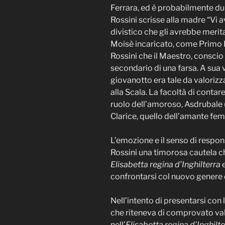
Ferrara, ed è probabilmente dur
Rossini scrisse alla madre “Vi a
divistico che gli avrebbe merita
Moisè incaricato, come Primo Buf
Rossini che il Maestro, conscio d
secondario di una farsa. A sua v
giovanotto era tale da valorizz
alla Scala. La facoltà di contare
ruolo dell’amoroso, Asdrubale (
Clarice, quello dell’amante fem
L’emozione e il senso di respon
Rossini una timorosa cautela ch
Elisabetta regina d’Inghilterra
confrontarsi col nuovo genere 
Nell’intento di presentarsi con
che riteneva di comprovato val
nell’
Elisabetta regina d’Inghilt