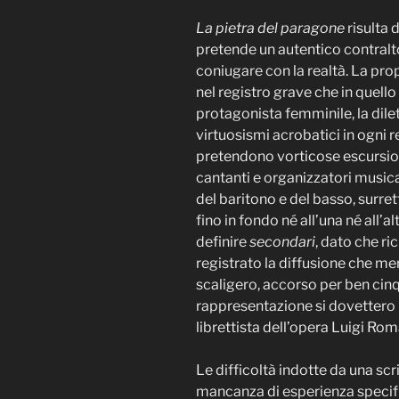
La pietra del paragone
risulta 
pretende un autentico contralto
coniugare con la realtà. La prop
nel registro grave che in quell
protagonista femminile, la dil
virtuosismi acrobatici in ogni 
pretendono vorticose escursioni
cantanti e organizzatori musical
del baritono e del basso, surret
fino in fondo né all’una né all’a
definire
secondari
, dato che r
registrato la diffusione che m
scaligero, accorso per ben cinqu
rappresentazione si dovettero 
librettista dell’opera Luigi Roma
Le difficoltà indotte da una sc
mancanza di esperienza specifi