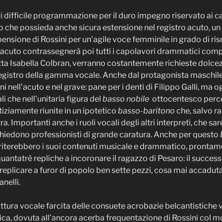
di difficile programmazione per il duro impegno riservato ai can
 che possieda anche sicura estensione nel registro acuto, un 
ensione di Rossini per un’agile voce femminile in grado di riso
o acuto contrassegnerà poi tutti i capolavori drammatici comp
etta Isabella Colbran, verranno costantemente richieste dolce
registro della gamma vocale. Anche dal protagonista maschile,
 nell’acuto e nel grave: pane per i denti di Filippo Galli, ma 
i che nell’unitaria figura del
basso nobile
ottocentesco perce
tiziamente riunite in un ipotetico
basso-baritono
che, salvo r
ltra. Importanti anche i ruoli vocali degli altri interpreti, che 
ichiedono professionisti di grande caratura. Anche per questo
eriterebbero i suoi contenuti musicale e drammatico, prontam
antatré repliche a incoronare il ragazzo di Pesaro: il successo
replicare a furor di popolo ben sette pezzi, cosa mai accadut
nelli.
rittura vocale farcita delle consuete acrobazie belcantistich
ca, dovuta all’ancora acerba frequentazione di Rossini col m