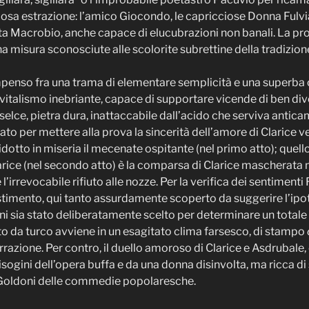
siosa estrazione: l’amico Giocondo, le capricciose Donna Fulvi
ta Macrobio, anche capace di elucubrazioni non banali. La pro
na misura sconosciute alle scolorite subrettine della tradizion
mpenso fra una trama di elementare semplicità e una superba c
 vitalismo inebriante, capace di supportare vicende di ben d
 selce, pietra dura, inattaccabile dall’acido che serviva antica
to per mettere alla prova la sincerità dell’amore di Clarice ve
otto in miseria il mecenate ospitante (nel primo atto); quello 
rice (nel secondo atto) è la comparsa di Clarice mascherata n
l’irrevocabile rifiuto alle nozze. Per la verifica dei sentiment
stimento, qui tanto assurdamente scoperto da suggerire l’ipotes
i sia stato deliberatamente scelto per determinare un totale
o da turco avviene in un esagitato clima farsesco, di stampo
rrazione. Per contro, il duello amoroso di Clarice e Asdrubal
sogini dell’opera buffa e da una donna disinvolta, ma ricca di 
l Goldoni delle commedie popolaresche.