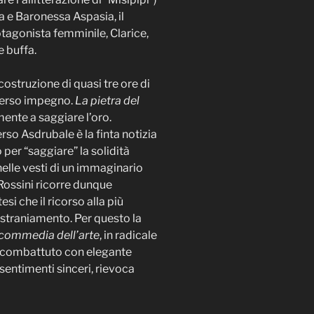
a e Baronessa Aspasia, il
tagonista femminile, Clarice,
e buffa.
ostruzione di quasi tre ore di
iverso impegno.
La pietra del
mente a saggiare l’oro.
rso Asdrubale è la finta notizia
per “saggiare” la solidità
elle vesti di un immaginario
i Rossini ricorre dunque
i che il ricorso alla più
 straniamento. Per questo la
commedia dell’arte
, in radicale
e, combattuto con elegante
sentimenti sinceri, rievoca