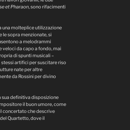
ïse et Pharaon
, sono rifacimenti
ta una molteplice utilizzazione
e le sopra menzionate, si
consentono a melodrammi
e veloci da capo a fondo, mai
opria di spunti musicali –
tessi artifici per suscitare riso
utture nate per altre
ente da Rossini per divino
a sua definitiva disposizione
 compositore il buon umore, come
il concertato che descrive
i del Quartetto, dove il