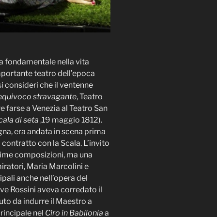
a fondamentale nella vita
importante teatro dell’epoca
i consideri che il ventenne
equivoco stravagante
, Teatro
re farse a Venezia al Teatro San
cala di seta
,19 maggio 1812).
na, era andata in scena prima
contratto con la Scala. L’invito
 prime composizioni, ma una
ratori, Maria Marcolini e
ncipali anche nell’opera del
ove Rossini aveva corredato il
iuto da indurre il Maestro a
principale nel
Ciro in Babilonia
a