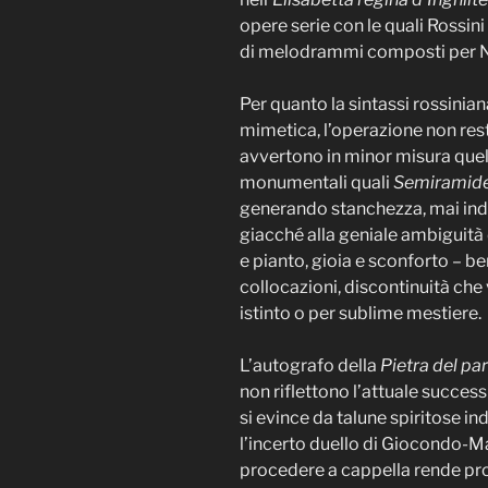
opere serie con le quali Rossini
di melodrammi composti per N
Per quanto la sintassi rossinian
mimetica, l’operazione non res
avvertono in minor misura que
monumentali quali
Semiramid
generando stanchezza, mai indu
giacché alla geniale ambiguità d
e pianto, gioia e sconforto – b
collocazioni, discontinuità che 
istinto o per sublime mestiere.
L’autografo della
Pietra del p
non riflettono l’attuale succes
si evince da talune spiritose in
l’incerto duello di Giocondo-
procedere a cappella rende prob