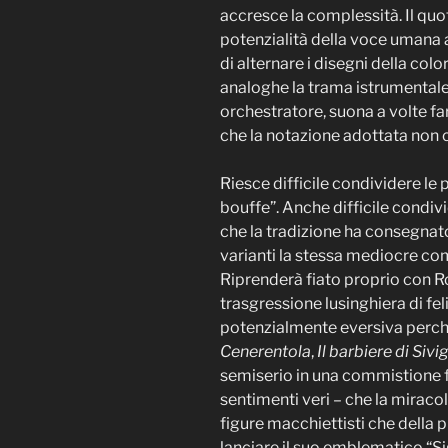
accresce la complessità. Il quot
potenzialità della voce umana al
di alternare i disegni della col
analoghe la trama istrumentale 
orchestratore, suona a volte f
che la notazione adottata non 
Riesce difficile condividere le
bouffe”. Anche difficile condivi
che la tradizione ha consegnato
varianti la stessa mediocre com
Riprenderà fiato proprio con Ro
trasgressione lusinghiera di feli
potenzialmente eversiva perché
Cenerentola
,
Il barbiere di Sivig
semiserio in una commistione fa
sentimenti veri – che la miraco
figure macchiettisti che della p
lanciare il suo emblematico “Sig