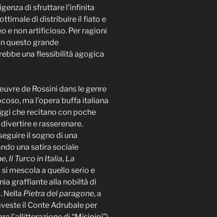
enza di sfruttare l’infinita
imale di distribuire il fiato e
o e non artificioso. Per ragioni
 in questo grande
ebbe una flessibilità agogica
’œuvre de Rossini dans le genre
ocoso, ma l’opera buffa italiana
naggi che recitano con poche
divertire e rasserenare.
seguire il sogno di una
ando una satira sociale
ne
,
Il Turco in Italia
,
La
o si mescola a quello serio e
a graffiante alla nobiltà di
. Nella
Pietra del paragone
, a
raveste il Conte Adrubale per
e l’allitterazione di “Misipipì”)