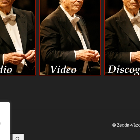
e
© Zedda-Váz
Search Button