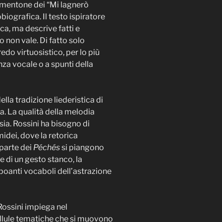
rmentone dei “Mi lagnerò
iografica. Il testo ispiratore
ca, ma descrive fatti e
o non vale. Di fatto solo
o virtuosistico, per lo più
za vocale o a spunti della
la tradizione liederistica di
. La qualità della melodia
esia. Rossini ha bisogno di
idei, dove la retorica
parte dei
Péchés
si piangono
e di un gesto stanco, la
boanti vocaboli dell’astrazione
Rossini impiega nel
ellule tematiche che si muovono