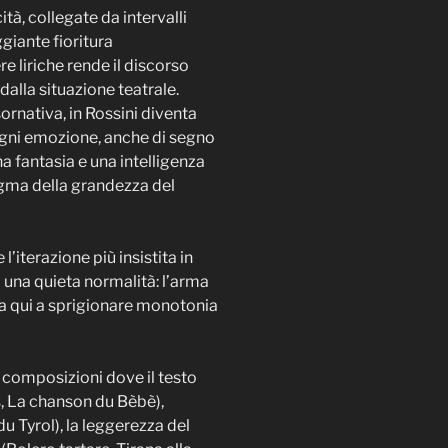
tà, collegate da intervalli
ggiante fioritura
e liriche rende il discorso
dalla situazione teatrale.
rnativa, in Rossini diventa
 ogni emozione, anche di segno
a fantasia e una intelligenza
igma della grandezza del
iterazione più insistita in
 una quieta normalità: l’arma
iva qui a sprigionare monotonia
e composizioni dove il testo
ts, La chanson du Bèbè),
du Tyrol), la leggerezza del