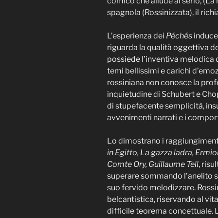
comico che allude al serio, (La r
spagnola (Rossinizzata), il ric
L’esperienza dei
Péchés
induce 
riguarda la qualità oggettiva 
possiede l’inventiva melodica d
temi bellissimi e carichi d’emoz
rossiniana non conosce la prof
inquietudine di Schubert e Chopi
di stupefacente semplicità, insu
avvenimenti narrati e i compor
Lo dimostrano i raggiungiment
in Egitto, La gazza ladra, Ermi
Comte Ory, Guillaume Tell
, ris
superare sommando l’anelito spi
suo fervido melodizzare. Rossin
belcantistica, riservando al vi
difficile teorema concettuale. 