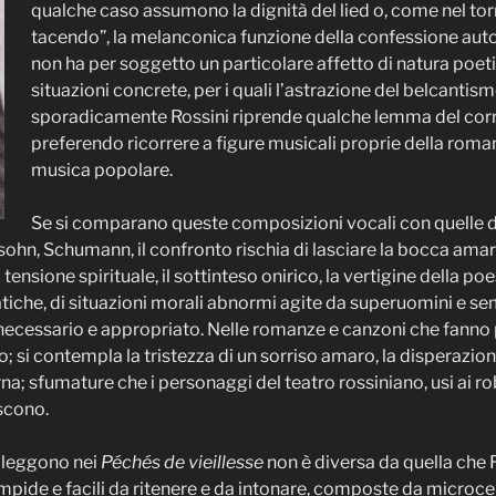
qualche caso assumono la dignità del lied o, come nel to
tacendo”, la melanconica funzione della confessione autob
non ha per soggetto un particolare affetto di natura poeti
situazioni concrete, per i quali l’astrazione del belcantism
sporadicamente Rossini riprende qualche lemma del corred
preferendo ricorrere a figure musicali proprie della roman
musica popolare.
Se si comparano queste composizioni vocali con quelle del
hn, Schumann, il confronto rischia di lasciare la bocca amara
tensione spirituale, il sottinteso onirico, la vertigine della po
tiche, di situazioni morali abnormi agite da superuomini e sem
necessario e appropriato. Nelle romanze e canzoni che fanno 
 si contempla la tristezza di un sorriso amaro, la disperazion
a; sfumature che i personaggi del teatro rossiniano, usi ai ro
scono.
i leggono nei
Péchés de vieillesse
non è diversa da quella che 
pide e facili da ritenere e da intonare, composte da microc