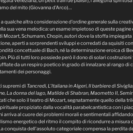
egata veneziana, Un petit train de plaisir), l’allegoria spiritosa
hiamo del mito (Giovanna d’Arco)…
a qualche altra considerazione d’ordine generale sulla creativ
della sua vena melodica: un esame impietoso di queste pagine
i Mozart, Schumann, Chopin, autori dove la stoffa impiegata n
ione, aperti a sorprendenti sviluppi e corredati da squisiti c
ondità concettuale di Bach, né la determinazione eroica di B
n. Più di tutti loro possiede però il dono di solari costruzion
fflate da un respiro poetico in grado di innalzare al rango di 
tamenti dei personaggi.
i supremi di
Tancredi, L’Italiana in Algeri, Il barbiere di Sivig
one, La donna del lago, Matilde di Shabran, Maometto II, Semir
ultati che solo il teatro di Mozart, segnatamente quello della tr
rituale propiziato dalla vocalità parabelcantistica con i piace
i arriva al cuore dei problemi morali e sentimentali affidando
talismo energetico del ritmo il compito di ricondurre a misura
La conquista dell’assoluto categoriale compensa la perdita del