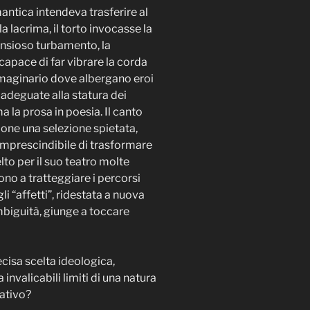
antica intendeva trasferire al
a lacrima, il torto invocasse la
 ansioso turbamento, la
ncapace di far vibrare la corda
mmaginario dove albergano eroi
adeguate alla statura dei
 la prosa in poesia. Il canto
pone una selezione spietata,
o imprescindibile di trasformare
elto per il suo teatro molte
no a tratteggiare i percorsi
i “affetti”, ridestata a nuova
ambiguità, giunge a toccare
cisa scelta ideologica,
nvalicabili limiti di una natura
ativo?