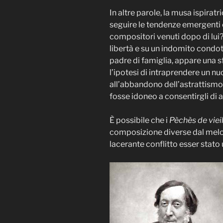
In altre parole, la musa ispirat
seguire le tendenze emergenti 
compositori venuti dopo di lui?
libertà e su un indomito condot
padre di famiglia, appare una s
l’ipotesi di intraprendere un 
all’abbandono dell’astrattismo 
fosse idoneo a consentirgli di a
È possibile che i
Pèchès de viei
composizione diverse dal melod
lacerante conflitto esser stat