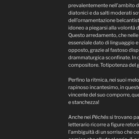
prevalentemente nell’ambito del
diatonici e da salti moderati so
dell’ornamentazione belcantisti
idoneo a piegarsi alla volontà d
Questo arredamento, che nelle o
essenziale dato di linguaggio 
opposto, grazie al fastoso dispi
drammaturgica sconfinate. In q
compositore. Totipotenza del g
Perfino la ritmica, nei suoi me
rapinoso incantesimo, in quest
vincente del suo comporre, quel
e stanchezza!
Anche nei
Péchés
si trovano pa
letterario ricorre a figure reto
l’ambiguità di un sorriso che cel