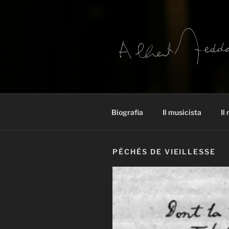
Salta
al
contenuto
ARCHIVIO
Alberto Zedda sito ufficiale
Biografia
Il musicista
Il
PÉCHÉS DE VIEILLESSE