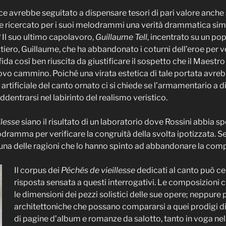
rice avrebbe seguitato a dispensare tesori di pari valore anche
e ricercato per i suoi melodrammi una verità drammatica simi
 Il suo ultimo capolavoro,
Guillaume Tell
, incentrato su un pop
tiero, Guillaume, che ha abbandonato i coturni dell’eroe per ve
fida così ben riuscita da giustificare il sospetto che il Maest
nuovo cammino. Poiché una virata estetica di tale portata avr
artificiale del canto ornato ci si chiede se l’armamentario a
ddentrarsi nel labirinto del realismo veristico.
llesse
siano il risultato di un laboratorio dove Rossini abbia 
ramma per verificare la congruità della svolta ipotizzata. S
o una delle ragioni che lo hanno spinto ad abbandonare la com
Il corpus dei
Péchés de vieillesse
dedicati al canto può ce
risposta sensata a questi interrogativi. Le composizion
le dimensioni dei pezzi solistici delle sue opere; neppur
architettoniche che possano compararsi a quei prodigi di p
di pagine d’album e romanze da salotto, tanto in voga nell