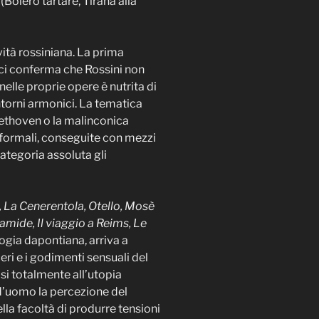
 (Bolero tartare, Tirana alla
ità rossiniana. La prima
 ci conferma che Rossini non
elle proprie opere è nutrita di
ontorni armonici. La tematica
eethoven o la malinconica
i formali, conseguite con mezzi
categoria assoluta gli
lia, La Cenerentola, Otello, Mosè
amide, Il viaggio a Reims, Le
ilogia dapontiana, arriva a
ri e i godimenti sensuali del
si totalmente all’utopia
 d’uomo la percezione del
la facoltà di produrre tensioni