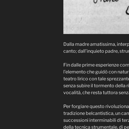
Dalla madre amatissima, interpre
canto; dall’inquieto padre, strum
Fin dalle prime esperienze comp
l’elemento che guidò con natura
teatro lirico con tale sprezzant
senza subire il tormento della
vocalità, che resta tuttora senz
Per forgiare questo rivoluzionar
tradizione belcantistica, un ca
successioni interminabili di ter
della tecnica strumentale, di pe