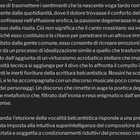
se di trasmettere i sentimenti che la nascente voga tardo rom
te dalla quotidianità, dove il dolore trovasse il conforto dell
confinasse nell’effusione erotica, la passione degenerasse in
sso della risata. Ciò non significa che il canto rossiniano sia i
ché esso costituisce la chiave per penetrare in un altrove i
itato dalla gente comune, esso consente di ricreare emozioni 
 da un processo di idealizzazione simile a quello che trasforma
o dall’aggiunta di un virtuosismo acrobatico stellare che im
coltà tecnica si aggiunge per il divo che lo affronta il compit
le inerti fioriture della scrittura belcantistica. Rossini ha sc
ili, e le ha accompagnate con un discorso musicale poco conso
ei personaggi. Un discorso che rimette in auge la poetica degl
 e metaforico che, filtrato dall’ironia e reso enigmatico dall’
sense.
a: l’elezione della vocalità belcantistica risponde a una pre
a imposta alla intuitiva superintelligenza del compositore da i
ata e soggetta a condizionamenti riduttivi del processo cre