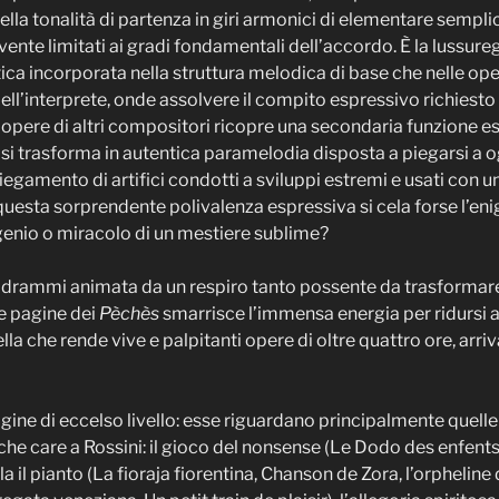
la tonalità di partenza in giri armonici di elementare semplici
vente limitati ai gradi fondamentali dell’accordo. È la lussure
ca incorporata nella struttura melodica di base che nelle oper
ell’interprete, onde assolvere il compito espressivo richiesto 
pere di altri compositori ricopre una secondaria funzione eso
e si trasforma in autentica paramelodia disposta a piegarsi a
egamento di artifici condotti a sviluppi estremi e usati con un
uesta sorprendente polivalenza espressiva si cela forse l’en
enio o miracolo di un mestiere sublime?
lodrammi animata da un respiro tanto possente da trasformare l’
e pagine dei
Pèchès
smarrisce l’immensa energia per ridursi a
la che rende vive e palpitanti opere di oltre quattro ore, arr
gine di eccelso livello: esse riguardano principalmente quell
riche care a Rossini: il gioco del nonsense (Le Dodo des enfen
a il pianto (La fioraja fiorentina, Chanson de Zora, l’orpheline 