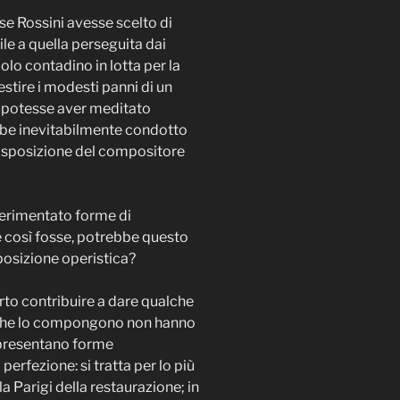
 se Rossini avesse scelto di
le a quella perseguita dai
olo contadino in lotta per la
stire i modesti panni di un
ro potesse aver meditato
ebbe inevitabilmente condotto
 disposizione del compositore
sperimentato forme di
e così fosse, potrebbe questo
posizione operistica?
rto contribuire a dare qualche
i che lo compongono non hanno
e presentano forme
erfezione: si tratta per lo più
a Parigi della restaurazione; in