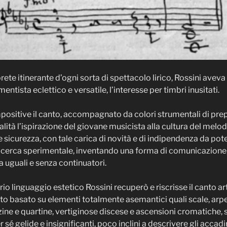
te itinerante d’ogni sorta di spettacolo lirico, Rossini aveva 
entista eclettico e versatile, l’interesse per timbri inusitati.
ositive il canto, accompagnato da colori strumentali di prepo
lità l’ispirazione del giovane musicista alla cultura del melo
e sicurezza, con tale carica di novità e di indipendenza da pote
 ricerca sperimentale, inventando una forma di comunicazione,
a uguali e senza continuatori.
io linguaggio estetico Rossini recuperò e riscrisse il canto art
nto basato su elementi totalmente asemantici quali scale, arp
zine e quartine, vertiginose discese e ascensioni cromatiche, s
r sé gelide e insignificanti, poco inclini a descrivere gli accad