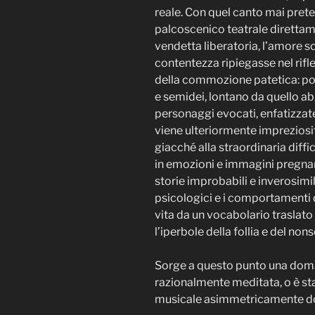
reale. Con quel canto mai prete
palcoscenico teatrale direttamen
vendetta liberatoria, l’amore s
contentezza ripiegasse nel rifle
della commozione patetica: poi
e semidei, lontano da quello ab
personaggi evocati, enfatizzate
viene ulteriormente impreziosit
giacché alla straordinaria diffi
in emozioni e immagini pregnanti 
storie improbabili e inverosim
psicologici e i comportamenti d
vita da un vocabolario traslato
l’iperbole della follia e del non
Sorge a questo punto una domand
razionalmente meditata, o è stat
musicale asimmetricamente dot