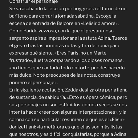
Construir el personaje
Se va acabando la lección por hoy, y será el turno de un
barítono para cerrar la jornada sabatina. Escoge la
escena de entrada de Belcore en «L’elisir d’amore»,
Come Paride vezzoso, con la que el presuntuoso
sargento aspira a impresionar a la astuta Adina. Tuerce
el gesto tras las primeras notas y tira de ironía para
expresar qué siente. «Eres París, no un Marte
frustrado», ilustra comparando a los dioses romanos,
«no tienes que cantarlo todo en forte, puedes hacerlo
más dulce. No te preocupes de las notas, construye
primero el personaje».
En la siguiente acotación, Zedda desliza otra perla llena
de sustancia, de sabiduría. «Esto es ópera cómica, pero
sus personajes no son estúpidos, como a veces se nos
intenta hacer creer con algunas interpretaciones», y la
corona con su particular resumen de qué es el «Elisir»
donizettiani: «la metáfora es que ellas son más listas
que nosotros, y es difícil conquistarlas, porque a Adina