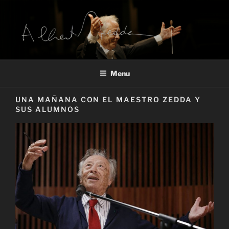
Salta
al
contenuto
ARCHIVIO ALBERTO ZEDDA
Alberto Zedda sito ufficiale
Menu
UNA MAÑANA CON EL MAESTRO ZEDDA Y
SUS ALUMNOS