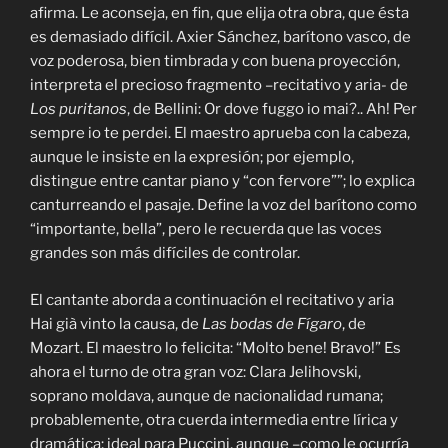
afirma. Le aconseja, en fin, que elija otra obra, que ésta
es demasiado difícil. Axier Sánchez, barítono vasco, de
voz poderosa, bien timbrada y con buena proyección,
interpreta el precioso fragmento –recitativo y aria- de
Los puritanos
, de Bellini: Or dove fuggo io mai?.. Ah! Per
sempre io te perdei. El maestro aprueba con la cabeza,
aunque le insiste en la expresión; por ejemplo,
distingue entre cantar piano y “con fervore””; lo explica
canturreando el pasaje. Define la voz del barítono como
“importante, bella”, pero le recuerda que las voces
grandes son más difíciles de controlar.
El cantante aborda a continuación el recitativo y aria
Hai già vinto la causa, de
Las bodas de Fígaro
, de
Mozart. El maestro lo felicita: “Molto bene! Bravo!” Es
ahora el turno de otra gran voz: Clara Jelihovski,
soprano moldava, aunque de nacionalidad rumana;
probablemente, otra cuerda intermedia entre lírica y
dramática; ideal para Puccini, aunque –como le ocurría