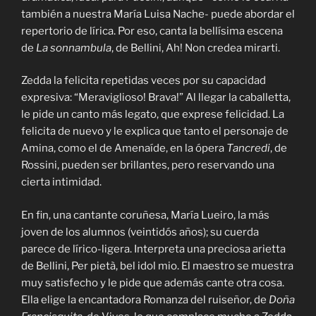
también a nuestra María Luisa Nache- puede abordar el
repertorio de lírica. Por eso, canta la bellísima escena
de
La sonnambula
, de Bellini, Ah! Non credea mirarti.
Zedda la felicita repetidas veces por su capacidad
expresiva: “Meraviglioso! Brava!” Al llegar la caballetta,
le pide un canto más legato, que exprese felicidad. La
felicita de nuevo y le explica que tanto el personaje de
Amina, como el de Amenaíde, en la ópera
Tancredi
, de
Rossini, pueden ser brillantes, pero reservando una
cierta intimidad.
En fin, una cantante coruñesa, María Lueiro, la más
joven de los alumnos (veintidós años); su cuerda
parece de lírico-ligera. Interpreta una preciosa arietta
de Bellini, Per pietà, bel idol mio. El maestro se muestra
muy satisfecho y le pide que además cante otra cosa.
Ella elige la encantadora Romanza del ruiseñor, de
Doña