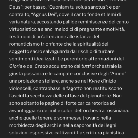
Deus”; per basso, “Quoniam tu solus sanctus”; e per
contralto, “Agnus Dei”, dove il canto fonde stilemi di
varia natura, accostando pallide reminiscenze del canto
virtuosistico a slanci melodici di pregnante emotività,
testimoni di un’attenzione alle istanze del
romanticismo trionfante che la spiritualità del
soggetto sacro salvaguarda dal rischio di turbare
sentimenti idealizzati. Le perentorie affermazioni del
Gloria
e del
Credo
acquistano dal
tutti
orchestrale la
giusta possanza e le campate conclusive degli “Amen”
una proiezione stellare, anche se nel
Kyrie
d’inizio
violoncelli, contrabbassi e fagotto non restituiscono
l’asciutta secchezza delle ottave del pianoforte. Non
sono soltanto le pagine di forte carica retorica ad
avvantaggiarsi dei mille colori dell’orchestra rossiniana:
anche quelle tenere e sommesse trovano nella
morbidezza degli archi e nella saporosità dei legni
soluzioni espressive cattivanti. La scrittura pianistica