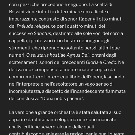
con i pezzi che precedono e seguono. La scelta di
Rossini viene infatti a determinare un radicale e
imbarazzante contrasto di sonorità: per gli otto minuti
del
Prélude religieux
e per i quattro minuti del
successivo
Sanctus
, destinato alle sole voci del coro a
cappella, i professori d’orchestra depongono gli
strumenti, che riprendono soltanto per gli ultimi due
numeri,
O salutaris hostia
e
Agnus Dei
, lontani dagli
scatenamenti sonori dei precedenti
Gloria
e
Credo
. Ne
deriva uno scompenso talmente macroscopico da
compromettere l’intero equilibrio dell’opera, lasciando
nell’interprete e nell’ascoltatore un vago senso di
incompiutezza, a dispetto dell’incandescente fiammata
del conclusivo “Dona nobis pacem”.
La versione a grande orchestra è stata salutata al suo
apparire da altisonanti elogi, ma non sono mancate
analisi critiche severe, alcune delle quali
contribuiscono a spiegare le ragioni per le quali questa