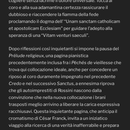
cogliere senza lacrime il dolore universale. Tocca al
coro e alla sua adamantina certezza rassicurare il
dubbioso e riaccendere la fiamma della fede
proclamando il dogma dell’ “Unam sanctam catholicam
et apostolicam Ecclesiam” per guidare l’adepto alla
speranza di una “Vitam venturi saeculi”.
Dopo riflessioni così inquietanti si impone la pausa del
Prélude religieux
, una pagina pianistica
precedentemente inclusa fra i
Péchés de vieillesse
che
trova qui collocazione ideale, anche per concedere un
riposo al coro duramente impegnato nel precedente
Credo
e nel successivo
Sanctus
, a ennesima riprova
che gli autoimprestiti di Rossini nascono dalla
convinzione che nella nuova collocazione i brani
trasposti meglio arrivino a liberare la carica espressiva
racchiusavi. Questa inquietante pagina, che anticipa il
cromatismo di César Franck, invita a un iniziatico
viaggio alla ricerca di una verità inafferrabile e prepara