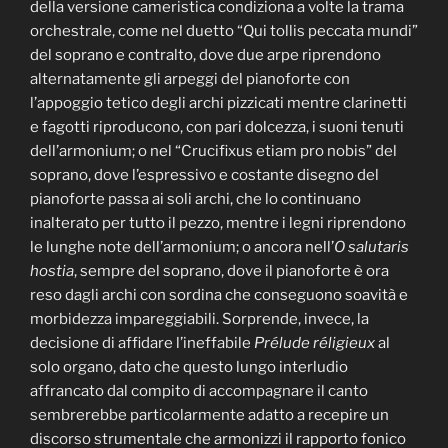
della versione cameristica condiziona a volte la trama
orchestrale, come nel duetto “Qui tollis peccata mundi”
del soprano e contralto, dove due arpe riprendono
alternatamente gli arpeggi del pianoforte con
l’appoggio tetico degli archi pizzicati mentre clarinetti
e fagotti riproducono, con pari dolcezza, i suoni tenuti
dell’armonium; o nel “Crucifixus etiam pro nobis” del
soprano, dove l’espressivo e costante disegno del
pianoforte passa ai soli archi, che lo continuano
inalterato per tutto il pezzo, mentre i legni riprendono
le lunghe note dell’armonium; o ancora nell’
O salutaris
hostia
, sempre del soprano, dove il pianoforte è ora
reso dagli archi con sordina che conseguono soavità e
morbidezza impareggiabili. Sorprende, invece, la
decisione di affidare l’ineffabile
Prélude réligieux
al
solo organo, dato che questo lungo interludio
affrancato dal compito di accompagnare il canto
sembrerebbe particolarmente adatto a recepire un
discorso strumentale che armonizzi il rapporto fonico