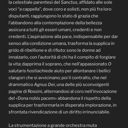
la celestiale parentesi del
Sanctus
, affidato alle sole
voci “a cappella”, dove coro e solisti, non più fra loro
disputanti, raggiungono lo stato di grazia che
l’abbandono alla contemplazione della bellezza
assicura a tutti gli esseri umani, credenti e non
credenti. L’aspirazione alla pace, indispensabile per dar
senso alla condizione umana, trasforma la supplica in
grido di ribellione e di rifiuto: sono le donne ad
innalzarlo, con l’autorità di chi ha il compito di forgiare
la vita; dapprima il soprano, che nell’appassionato
O
salutaris hostia
chiede aiuto per allontanare i bellici
clangori che si avvicinano; poi il contralto, che nel
drammatico
Agnus Dei
, una delle più sconvolgenti
pagine di Rossini, alternandosi al coro nell’invocazione
del «Dona nobis pacem» abbandona il rispetto della
supplica per trasformarla in disperata implorazione, in
sfrontata rivendicazione di un diritto irrinunciabile.
La strumentazione a grande orchestra muta