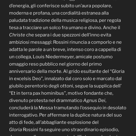
d’energia, gli conferisce subito un’aura popolare,
moderna e profana, una cordialità estranea alla
paludata tradizione della musica religiosa, per regola
tesa a tracciare un solco fra umano e divino. Anche il
Christe
che separa i due spezzoni dell’inno evita
ambiziosi messaggi: Rossini rinuncia a comporlo e ne
adatta le parole a un breve, intenso coro a cappella di
un collega, Louis Niedermeyer, amicale postumo
omaggio reso pubblico nel giorno del primo
anniversario della morte. Al grido esultante del “Gloria
in excelsis Deo”, innalzato dal coro solo e marcato dal
giubilo perentorio degli ottoni, segue la supplica dell’
“Et in terra pax hominibus”, motivo fondante che,
divenuto protesta nel drammatico
Agnus Dei
,
concluderà la Messa tramutando l’ossequio in desolato
interrogativo. Per affermare la duplice natura del suo
atto di fede, all’abbagliante esplosione del
Gloria
Rossini fa seguire uno straordinario episodio,