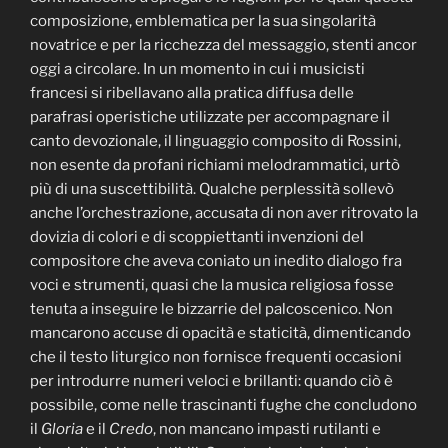
composizione, emblematica per la sua singolarità
novatrice e per la ricchezza del messaggio, stenti ancor
oggi a circolare. In un momento in cui i musicisti
francesi si ribellavano alla pratica diffusa delle
parafrasi operistiche utilizzate per accompagnare il
canto devozionale, il linguaggio composito di Rossini,
non esente da profani richiami melodrammatici, urtò
più di una suscettibilità. Qualche perplessità sollevò
anche l’orchestrazione, accusata di non aver ritrovato la
dovizia di colori e di scoppiettanti invenzioni del
compositore che aveva coniato un inedito dialogo fra
voci e strumenti, quasi che la musica religiosa fosse
tenuta a inseguire le bizzarrie del palcoscenico. Non
mancarono accuse di opacità e staticità, dimenticando
che il testo liturgico non fornisce frequenti occasioni
per introdurre numeri veloci e brillanti: quando ciò è
possibile, come nelle trascinanti fughe che concludono
il
Gloria
e il
Credo
, non mancano impasti rutilanti e