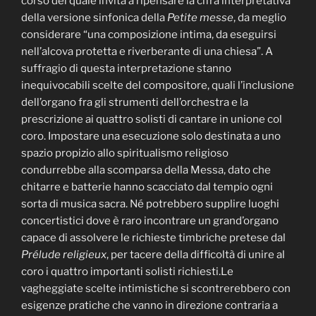
corso del quale invita a ripensare la cifra interpretativa
della versione sinfonica della
Petite messe
, da meglio
considerare “una composizione intima, da eseguirsi
nell’alcova protetta e riverberante di una chiesa”. A
suffragio di questa interpretazione stanno
inequivocabili scelte del compositore, quali l’inclusione
dell’organo fra gli strumenti dell’orchestra e la
prescrizione ai quattro solisti di cantare in unione col
coro. Impostare una esecuzione solo destinata a uno
spazio propizio allo spiritualismo religioso
condurrebbe alla scomparsa della Messa, dato che
chitarre e batterie hanno scacciato dal tempio ogni
sorta di musica sacra. Né potrebbero supplire luoghi
concertistici dove è raro incontrare un grand’organo
capace di assolvere le richieste timbriche pretese dal
Prélude religieux
, per tacere della difficoltà di unire al
coro i quattro importanti solisti richiesti.Le
vagheggiate scelte intimistiche si scontrerebbero con
esigenze pratiche che vanno in direzione contraria a