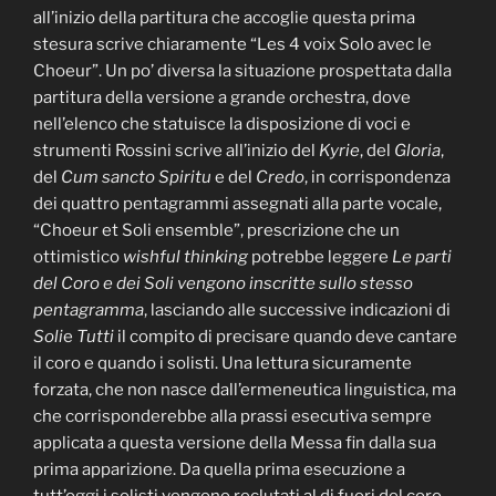
all’inizio della partitura che accoglie questa prima
stesura scrive chiaramente “Les 4 voix Solo avec le
Choeur”. Un po’ diversa la situazione prospettata dalla
partitura della versione a grande orchestra, dove
nell’elenco che statuisce la disposizione di voci e
strumenti Rossini scrive all’inizio del
Kyrie
, del
Gloria
,
del
Cum sancto Spiritu
e del
Credo
, in corrispondenza
dei quattro pentagrammi assegnati alla parte vocale,
“Choeur et Soli ensemble”, prescrizione che un
ottimistico
wishful thinking
potrebbe leggere
Le parti
del Coro e dei Soli vengono inscritte sullo stesso
pentagramma
, lasciando alle successive indicazioni di
Soli
e
Tutti
il compito di precisare quando deve cantare
il coro e quando i solisti. Una lettura sicuramente
forzata, che non nasce dall’ermeneutica linguistica, ma
che corrisponderebbe alla prassi esecutiva sempre
applicata a questa versione della Messa fin dalla sua
prima apparizione. Da quella prima esecuzione a
tutt’oggi i solisti vengono reclutati al di fuori del coro,