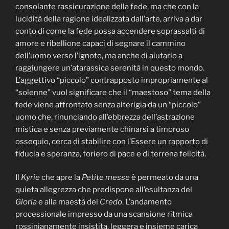
consolante rassicurazione della fede, ma che con la
lucidità della ragione idealizzata dall’arte, arriva a dar
conto di come la fede possa accendere soprassalti di
amore e ribellione capaci di segnare il cammino
dell’uomo verso l’ignoto, ma anche di aiutarlo a
raggiungere un’atarassica serenità in questo mondo.
L’aggettivo “piccolo” contrapposto impropriamente al
“solenne” vuol significare che il “maestoso” tema della
fede viene affrontato senza alterigia da un “piccolo”
uomo che, rinunciando all’ebbrezza dell’astrazione
mistica e senza previamente chinarsi a timoroso
ossequio, cerca di stabilire con l’Essere un rapporto di
fiducia e speranza, foriero di pace e di terrena felicità.
Il
Kyrie
che apre la
Petite messe
è permeato da una
quieta allegrezza che predispone all’esultanza del
Gloria
e alla maestà del
Credo
. L’andamento
processionale impresso da una scansione ritmica
rossinianamente insistita, leggera e insieme carica