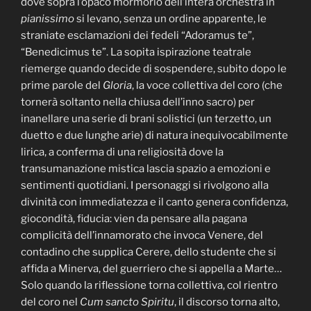
dove sopra l’opaco mormorio dell’intera orchestra in
pianissimo
si levano, senza un ordine apparente, le
straniate esclamazioni dei fedeli “Adoramus te”,
“Benedicimus te”. La sopita ispirazione teatrale
riemerge quando decide di sospendere, subito dopo le
prime parole del
Gloria
, la voce collettiva del coro (che
tornerà soltanto nella chiusa dell’inno sacro) per
inanellare una serie di brani solistici (un terzetto, un
duetto e due lunghe arie) di natura inequivocabilmente
lirica, a conferma di una religiosità dove la
transumanazione mistica lascia spazio a emozioni e
sentimenti quotidiani. I personaggi si rivolgono alla
divinità con immediatezza e il canto genera confidenza,
giocondità, fiducia: vien da pensare alla pagana
complicità dell’innamorato che invoca Venere, del
contadino che supplica Cerere, dello studente che si
affida a Minerva, del guerriero che si appella a Marte…
Solo quando la riflessione torna collettiva, col rientro
del coro nel
Cum sancto Spiritu
, il discorso torna alto,