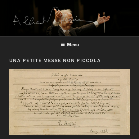
Salta
al
contenuto
ARCHIVIO ALBERTO ZEDDA
Alberto Zedda sito ufficiale
Menu
UNA PETITE MESSE NON PICCOLA