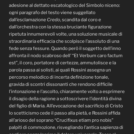
adesione al dettato escatologico del Simbolo niceno:
ogni paragrafo del testo viene suggellato
dall’esclamazione
Credo
, scandita dal coro e
dall’orchestra con la stessa bruciante figurazione
ripetuta innumerevoli volte, una soluzione musicale di
straordinaria efficacia che scolpisce l’assoluto di una
fede senza fessure. Quando però il soggetto dell’inno
affronta il nodo scabroso dell’ “Et Verbum caro factum
est”, il coro, portatore di certezze, ammutolisce e la
parola passa ai solisti, ai quali Rossini assegna un
percorso melodico di incerta definizione tonale,
gravida di scontri dissonanti che rendono difficile
l’intonazione e l’ascolto, chiaramente volto a esprimere
il disagio della ragione a sottoscrivere l’identità divina
del figlio di Maria. All’evocazione del sacrificio di Cristo
lo scetticismo cede il passo alla pietà, e Rossini affida
all’arioso del soprano “Crucifixus etiam pro nobis”
palpiti di commozione, risvegliando l’antica sapienza di