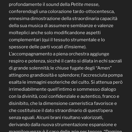
profondamente il
sound
della
Petite messe
,
conferendogli una colorazione tardo-ottocentesca,
ennesima dimostrazione della straordinaria capacità
della sua musica di assumere sembianze e valenze
molteplici anche solo modificandone aspetti
complementari (qui il tessuto strumentale e lo
spessore delle parti vocali d’insieme).
L’accompagnamento a piena orchestra aggiunge
respiro e potenza, sicché il canto si dilata in echi sacrali
di grande solennità; le chiuse fugate degli “Amen”
attingono grandiosità e splendore; l’accresciuta pompa
esalta le immagini esoteriche del culto. Si attenua però
irrimediabilmente quell’intimo e sommesso dialogo
con la divinità, così confidenziale e autentico, franco e
disinibito, che la dimensione cameristica favorisce e
che costituisce il dato straordinario di quest’opera
senza eguali. Alcuni brani risultano valorizzati,
derivando dalla nuova strumentazione espansione e
magniloquenza: è il caso delle arie per tenore, “Domine