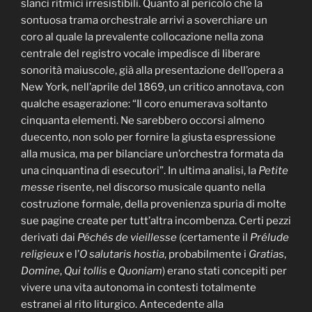
slanci ritmici irresistibili. Quanto al pericolo che la
sontuosa trama orchestrale arrivi a soverchiare un
coro al quale la prevalente collocazione nella zona
centrale del registro vocale impedisce di liberare
sonorità maiuscole, già alla presentazione dell’opera a
New York, nell’aprile del 1869, un critico annotava, con
qualche esagerazione: “Il coro enumerava soltanto
cinquanta elementi. Ne sarebbero occorsi almeno
duecento, non solo per fornire la giusta espressione
alla musica, ma per bilanciare un’orchestra formata da
una cinquantina di esecutori”. In ultima analisi, la
Petite
messe
risente, nel discorso musicale quanto nella
costruzione formale, della provenienza spuria di molte
sue pagine create per tutt’altra incombenza. Certi pezzi
derivati dai
Péchés de vieillesse
(certamente il
Prélude
religieux
e l’
O salutaris hostia
, probabilmente i
Gratias
,
Domine
,
Qui tollis
e
Quoniam
) erano stati concepiti per
vivere una vita autonoma in contesti totalmente
estranei al rito liturgico. Antecedente alla