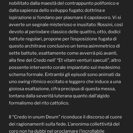
nobilitato dalla maestà del contrappunto polifonico e
dalla sapienza dello sviluppo fugato; dottrina e
ispirazione si fondano per plasmare il capolavoro. Vi si
avverte un segnale misterioso e inusitato: Rossini, così
devoto al periodare classico delle quattro, otto, dodici
battute regolari, propone per l’esposizione fugata di
questo architrave conclusivo un tema asimmetrico di
sette battute, esattamente come avverrà più avanti,
alla fine del
Credo
nell’ “Et vitam venturi saeculi”, altro
possente intervento corale impiantato sul medesimo
schema formale. Entrambi gli episodi sono animati da
uno
swing
ritmico eccitato e leggero che induce a una
gioiosa esaltazione, cifra precipua di questa messa,
lontana dalla severità luterana quanto dall’algido
formalismo del rito cattolico.
Il “Credo in unum Deum” riconduce il discorso al cuore
dei ragionamenti sulla fede. L’anonima collettività del
coro non ha dubbi nel proclamare l’incrollabile