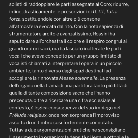
solisti di raddoppiare le parti assegnate al Coro; ridurre,
infine, drasticamente le prescrizioni di
ff
,
fff
,
Tutta
forza
, sostituendole con altre più consone
all’atmosfera evocata dal rito. Con la nota sapienza di
strumentatore ardito e avanzatissimo, Rossini ha
saputo dare all’orchestra il colore e il respiro congrui ai
grandi oratori sacri, ma ha lasciato inalterate le parti
vocali che aveva concepito per un gruppo limitato di
vocalisti chiamati a interpretare l’opera in un piccolo
ambiente, tanto diverso dagli spazi destinati ad
accogliere la rinnovata
Messe solennelle
. La presenza
dell’organo nella trama di una partitura tanto più fitta di
quella di tante composizione sacre che l’hanno
preceduta, oltre a ricercare una cifra ecclesiale al
contesto, è logica conseguenza del suo impiego nel
Prélude religieux
, onde non sorprenda l’improvviso
ascolto di un timbro così fortemente connotato.
Tuttavia due argomentazioni pratiche ne sconsigliano
l’inserimento in organico: la densità di legni e ottoni e la