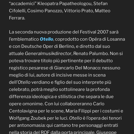
“accademici” Kleopatra Papatheologou, Stefan
Cifolelli, Cosimo Panozzo, Vittorio Prato, Matteo
Ferrara.
La seconda nuova produzione del Festival 2007 sarà
l’emblematico
Otello
, coprodotto con Opéra di Losanna
e con Deutsche Oper di Berlino, e diretto dal suo
attuale
Generalmusikdirector
, Renato Palumbo. Non si
poteva trovare titolo più pertinente per il debutto
registico pesarese di Giancarlo Del Monaco: nessuno
meglio di lui, autore di incisive messe in scena
dell’
Otello
verdiano e figlio del suo interprete più
celebrato, potrà meglio sottolineare la profonda
differenza ideologica e stilistica che separa le due
opere omonime. Con lui collaboreranno Carlo
Centolavigna per le scene, Maria Filippi per i costumi e
Wolfgang Zoubek per le luci.
Otello
è l’opera dei tenori
per antonomasia: qui cantano tre personaggi entrati
nella storia del ROF dalla porta principale, Giuseppe