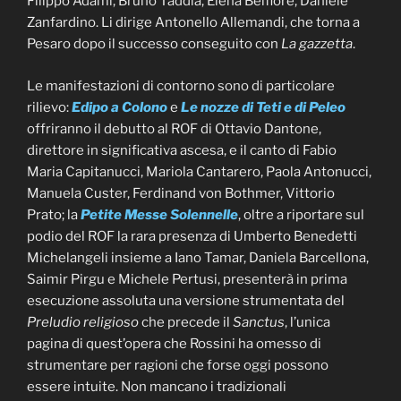
Filippo Adami, Bruno Taddia, Elena Belfiore, Daniele
Zanfardino. Li dirige Antonello Allemandi, che torna a
Pesaro dopo il successo conseguito con
La gazzetta
.
Le manifestazioni di contorno sono di particolare
rilievo:
Edipo a Colono
e
Le nozze di Teti e di Peleo
offriranno il debutto al ROF di Ottavio Dantone,
direttore in significativa ascesa, e il canto di Fabio
Maria Capitanucci, Mariola Cantarero, Paola Antonucci,
Manuela Custer, Ferdinand von Bothmer, Vittorio
Prato; la
Petite Messe Solennelle
, oltre a riportare sul
podio del ROF la rara presenza di Umberto Benedetti
Michelangeli insieme a Iano Tamar, Daniela Barcellona,
Saimir Pirgu e Michele Pertusi, presenterà in prima
esecuzione assoluta una versione strumentata del
Preludio religioso
che precede il
Sanctus
, l’unica
pagina di quest’opera che Rossini ha omesso di
strumentare per ragioni che forse oggi possono
essere intuite. Non mancano i tradizionali