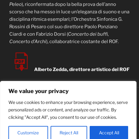
Peleo
), riconfermata dopo la bella prova dell’anno
scorso che ha messo in luce un’eleganza di suono e una
disciplina ritmica esemplari; l’Orchestra Sinfonica G.
Rossini di Pesaro col suo direttore Paolo Ponziano
Ciardi e con Fabrizio Dorsi (
Concerto dei buffi
,
Concerto d’Archi
), collaboratrice costante del ROF.
Alberto Zedda, direttore artistico del ROF
We value your privacy
youtube
We use cookies to enhance your browsing experience, serve
personalized ads or content, and analyze our traffic. By
Search Button
Search
clicking "Accept All", you consent to our use of cookies.
for:
© Zedda-Vázquez
Customize
Reject All
Accept All