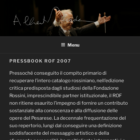
Salta
al
contenuto
ARCHIVIO ALBERTO ZEDDA
Alberto Zedda sito ufficiale
Menu
PRESSBOOK ROF 2007
Pressoché conseguito il compito primario di
recuperare l’intero catalogo rossiniano, nell’edizione
critica predisposta dagli studiosi della Fondazione
Rossini, imprescindibile partner istituzionale, il ROF
non ritiene esaurito l’impegno di fornire un contributo
sostanziale alla conoscenza e alla diffusione delle
opere del Pesarese. La decennale frequentazione del
suo repertorio, lungi dal conseguire una definizione
soddisfacente del messaggio artistico e della