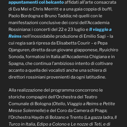
appuntamenti col
belcanto
affidati all’arte consacrata
di Eva Mei e Chris Merritt e a una gaia coppia di
buffi
,
Paolo Bordogna e Bruno Taddia; né quelli con le
manifestazioni conclusive dei corsi dell’Accademia
Rossiniana: i concerti del 22 e 23 luglio e
Il viaggio a
Reims
nell’inossidabile produzione di Emilio Sagi – la
cui regia sarà ripresa da Elisabetta Courir – e Pepa
Ojanguren, diretta da un giovane giapponese, Ryuichiro
Sonoda, formatosi in Italia all’Accademia Chigiana e in
Spagna, che continua l’ambizioso intento di coltivare
accanto a quella dei vocalisti anche una schiera di
direttori rossiniani provenienti da ogni latitudine.
Alla realizzazione del programma concorrono le
storiche compagini dell’Orchestra del Teatro
Comunale di Bologna (
Otello
,
Viaggio a Reims
e
Petite
Messe Solennelle
) e del Coro da Camera di Praga;
l’Orchestra Haydn di Bolzano e Trento (
La gazza ladra
,
Il
Turco in Italia
,
Edipo a Colono
e
Le nozze di Teti, e di