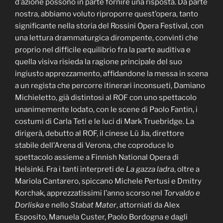
d’azione possono in parte fornire una risposta. Da parte
nostra, abbiamo voluto riproporre quest’opera, tanto
significante nella storia del Rossini Opera Festival, con
una lettura drammaturgica dirompente, convinti che
proprio nel difficile equilibrio fra la parte auditiva e
quella visiva risieda la ragione principale del suo
ingiusto apprezzamento, affidandone la messa in scena
a un regista che percorre itinerari inconsueti, Damiano
Michieletto, già distintosi al ROF con uno spettacolo
unanimemente lodato, con le scene di Paolo Fantin, i
costumi di Carla Teti e le luci di Mark Truebridge. La
dirigerà, debutto al ROF, il cinese Lü Jia, direttore
stabile dell’Arena di Verona, che coproduce lo
spettacolo assieme a Finnish National Opera di
Helsinki. Fra i tanti interpreti de
La gazza ladra
, oltre a
Mariola Cantarero, spiccano Michele Pertusi e Dmitry
Korchak, apprezzatissimi l’anno scorso nel
Torvaldo e
Dorliska
e nello
Stabat Mater
, attorniati da Alex
Esposito, Manuela Custer, Paolo Bordogna e dagli