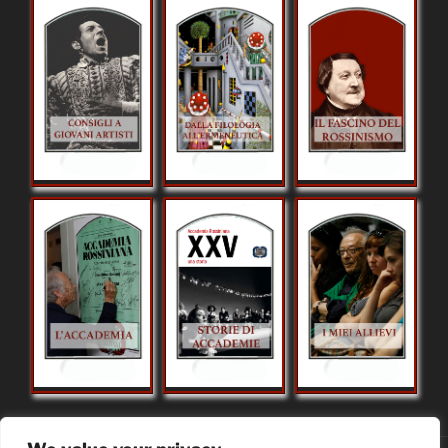
Arts
Consigli a
Direttore
Il fascino del
giovani artisti
d'orchestra e
rossinismo
interpretazione
L'Accademia
Storie di
I miei allievi
Rossiniana di
Accademie
Pesaro