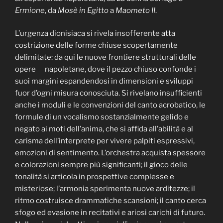
Ermione
, da
Mosè in Egitto
a
Maometo II
.
L’urgenza dionisiaca si rivela insofferente atta
costrizione delle forme chiuse scopertamente
delimitate: da qui le nuove frontiere strutturali delle
opere napoletane, dove il pezzo chiuso confonde i
suoi margini espandendosi in dimensioni e sviluppi
fuor d’ogni misura conosciuta. Si rivelano insufficienti
anche i moduli e le convenzioni del canto acrobatico, le
formule di un vocalismo sostanzialmente gelido e
negato ai moti dell’anima, che si affida all’abilità e al
carisma dell’interprete per vivere palpiti espressivi,
emozioni di sentimento. L’orchestra acquista spessore
e colorazioni sempre più significanti; il gioco delle
tonalità si articola in prospettive complesse e
misteriose; l’armonia sperimenta nuove arditezze; il
ritmo costruisce drammatiche scansioni; il canto cerca
sfogo ed evasione in recitativi e ariosi carichi di futuro.