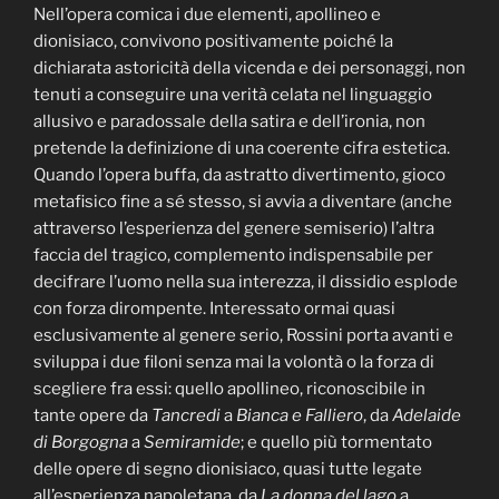
Nell’opera comica i due elementi, apollineo e
dionisiaco, convivono positivamente poiché la
dichiarata astoricità della vicenda e dei personaggi, non
tenuti a conseguire una verità celata nel linguaggio
allusivo e paradossale della satira e dell’ironia, non
pretende la definizione di una coerente cifra estetica.
Quando l’opera buffa, da astratto divertimento, gioco
metafisico fine a sé stesso, si avvia a diventare (anche
attraverso l’esperienza del genere semiserio) l’altra
faccia del tragico, complemento indispensabile per
decifrare l’uomo nella sua interezza, il dissidio esplode
con forza dirompente. Interessato ormai quasi
esclusivamente al genere serio, Rossini porta avanti e
sviluppa i due filoni senza mai la volontà o la forza di
scegliere fra essi: quello apollineo, riconoscibile in
tante opere da
Tancredi
a
Bianca e Falliero
, da
Adelaide
di Borgogna
a
Semiramide
; e quello più tormentato
delle opere di segno dionisiaco, quasi tutte legate
all’esperienza napoletana, da
La donna del lago
a