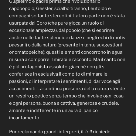
Guglielmo è padre prima che rivoluzionario
capopopolo; Gessler, scialbo tiranno, Leutoldo e
compagni soltanto stereotipi. La loro parte non è stata
usurpata dal Coro (che pure gioca un ruolo di
eccezionale ampiezza), dal popolo (che si esprime
anche nelle tante splendide danze e negli echi di motivi
paesani) o dalla natura (presente in tante suggestioni
onomatopeiche): questi elementi concorrono in egual
misura a comporre il mirabile racconto. Ma il canto non
è più protagonista assoluto, giacché non gli si
conferisce in esclusiva il compito di mimare le
passioni, di interpretare i sentimenti, di dar voce agli
accadimenti. La continua presenza della natura stende
un respiro poetico senza tempo che involge ogni cosa
e ogni persona, buona e cattiva, generosa e crudele,
amante e indifferente in un’aura di panico
incantamento.
Pur reclamando grandi interpreti, il
Tell
richiede