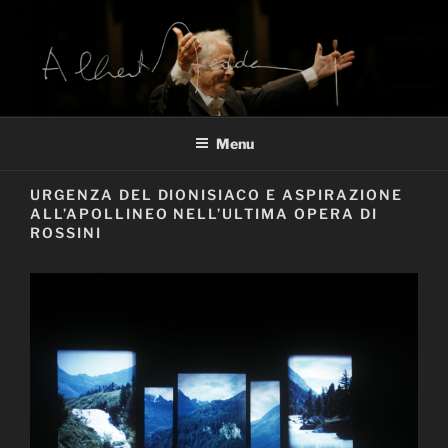
Salta
al
contenuto
ARCHIVIO ALBERTO ZEDDA
Alberto Zedda sito ufficiale
Menu
URGENZA DEL DIONISIACO E ASPIRAZIONE
ALL’APOLLINEO NELL’ULTIMA OPERA DI
ROSSINI