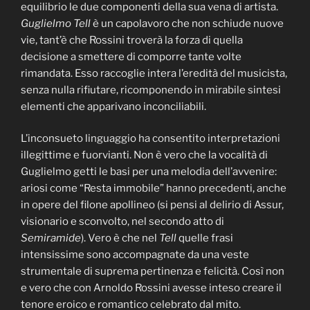
equilibrio le due componenti della sua vena di artista.
Guglielmo Tell
è un capolavoro che non schiude nuove
vie, tant’è che Rossini troverà la forza di quella
decisione a smettere di comporre tante volte
rimandata. Esso raccoglie intera l’eredità del musicista,
senza nulla rifiutare, ricomponendo in mirabile sintesi
elementi che apparivano inconciliabili.
L’inconsueto linguaggio ha consentito interpretazioni
illegittime e fuorvianti. Non è vero che la vocalità di
Guglielmo getti le basi per una melodia dell’avvenire:
ariosi come “Resta immobile” hanno precedenti, anche
in opere del filone apollineo (si pensi al delirio di Assur,
visionario e sconvolto, nel secondo atto di
Semiramide
). Vero è che nel
Tell
quelle frasi
intensissime sono accompagnate da una veste
strumentale di suprema pertinenza e felicità. Così non
e vero che con Arnoldo Rossini avesse inteso creare il
tenore eroico e romantico celebrato dal mito.