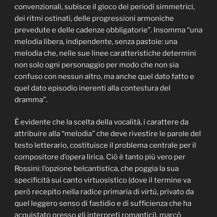
convenzionali, subisce il gioco dei periodi simmetrici,
dei ritmi ostinati, delle progressioni armoniche
prevedute e delle cadenze obbligatorie”. Insomma “una
melodia libera, indipendente, senza pastoie: una
melodia che, nelle sue linee caratteristiche determini
non solo ogni personaggio per modo che non sia
confuso con nessun altro, ma anche quel dato fatto e
quel dato episodio inerenti alla contestura del
dramma”.
È evidente che la scelta della vocalità, i carattere da
attribuire alla “melodia” che deve rivestire le parole del
testo letterario, costituisce il problema centrale per il
compositore d’opera lirica. Ciò è tanto più vero per
Rossini: l’opzione belcantistica, che poggia la sua
specificità sui canto virtuosistico (dove il termine va
però recepito nella radice primaria di
virtù
, privato da
quel leggero senso di fastidio e di sufficienza che ha
acquistato presso gli interpreti romantici), marcò