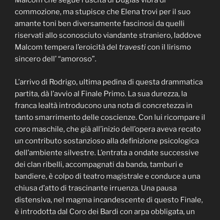
Malcom che segue l’uscita di Duglas vibra di
commozione, ma stupisce che Elena trovi per il suo
amante toni ben diversamente fascinosi da quelli
riservati allo sconosciuto viandante straniero, laddove
Malcom tempera l’eroicità del
travesti
con il lirismo
sincero dell’ “amoroso”.
L’arrivo di Rodrigo, ultima pedina di questa drammatica
partita, dà l’avvio al Finale Primo. La sua durezza, la
franca lealtà introducono una nota di concretezza in
tanto smarrimento delle coscienze. Con lui ricompare il
coro maschile, che già all’inizio dell’opera aveva recato
un contributo sostanzioso alla definizione psicologica
dell’ambiente silvestre. L’entrata a ondate successive
dei clan ribelli, accompagnati da banda, tamburi e
bandiere, è colpo di teatro magistrale e conduce a una
chiusa d’atto di trascinante irruenza. Una pausa
distensiva, nel magma incandescente di questo Finale,
è introdotta dal Coro dei Bardi con arpa obbligata, un