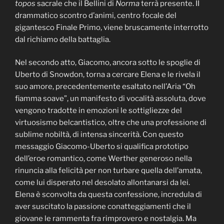
topos
sacrale che il Bellini di
Norma
terrà presente. II
drammatico scontro d’animi, centro focale del
gigantesco Finale Primo, viene bruscamente interrotto
dal richiamo della battaglia.
Nel secondo atto, Giacomo, ancora sotto le spoglie di
Uberto di Snowdon, torna a cercare Elena e le rivela il
suo amore, precedentemente esaltato nell’Aria “Oh
fiamma soave”, un manifesto di vocalità assoluta, dove
vengono tradotte in emozioni le sottigliezze del
virtuosismo belcantistico, oltre che una professione di
sublime nobiltà, di intensa sincerità. Con questo
messaggio Giacomo-Uberto si qualifica prototipo
dell’eroe romantico, come Werther generoso nella
rinuncia alla felicità per non turbare quella dell’amata,
come lui disperato nel desolato allontanarsi da lei.
Elena è sconvolta da questa confessione, incredula di
aver suscitato la passione conatteggiamenti che il
giovane le rammenta fra rimprovero e nostalgia. Ma