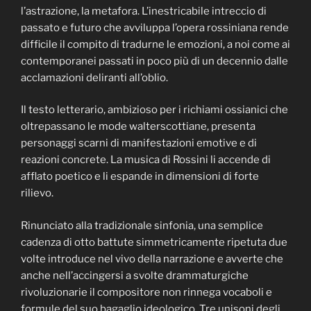
l’astrazione, la metafora. L’inestricabile intreccio di
passato e futuro che avviluppa l’opera rossiniana rende
difficile il compito di tradurne le emozioni, a noi come ai
contemporanei passati in poco più di un decennio dalle
acclamazioni deliranti all’oblio.
Il testo letterario, ambizioso per i richiami ossianici che
oltrepassano le mode walterscottiane, presenta
personaggi scarni di manifestazioni emotive e di
reazioni concrete. La musica di Rossini li accende di
afflato poetico e li espande in dimensioni di forte
rilievo.
Rinunciato alla tradizionale sinfonia, una semplice
cadenza di otto battute simmetricamente ripetuta due
volte introduce nel vivo della narrazione e avverte che
anche nell’accingersi a svolte drammaturgiche
rivoluzionarie il compositore non rinnega vocaboli e
formule del suo bagaglio ideologico. Tre unisoni degli