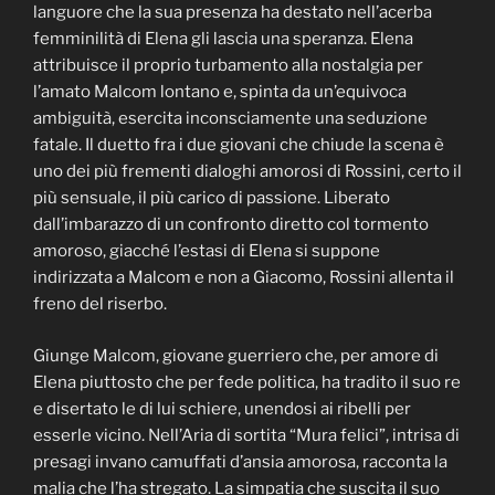
languore che la sua presenza ha destato nell’acerba
femminilità di Elena gli lascia una speranza. Elena
attribuisce il proprio turbamento alla nostalgia per
l’amato Malcom lontano e, spinta da un’equivoca
ambiguità, esercita inconsciamente una seduzione
fatale. Il duetto fra i due giovani che chiude la scena è
uno dei più frementi dialoghi amorosi di Rossini, certo il
più sensuale, il più carico di passione. Liberato
dall’imbarazzo di un confronto diretto col tormento
amoroso, giacché l’estasi di Elena si suppone
indirizzata a Malcom e non a Giacomo, Rossini allenta il
freno del riserbo.
Giunge Malcom, giovane guerriero che, per amore di
Elena piuttosto che per fede politica, ha tradito il suo re
e disertato le di lui schiere, unendosi ai ribelli per
esserle vicino. Nell’Aria di sortita “Mura felici”, intrisa di
presagi invano camuffati d’ansia amorosa, racconta la
malia che l’ha stregato. La simpatia che suscita il suo