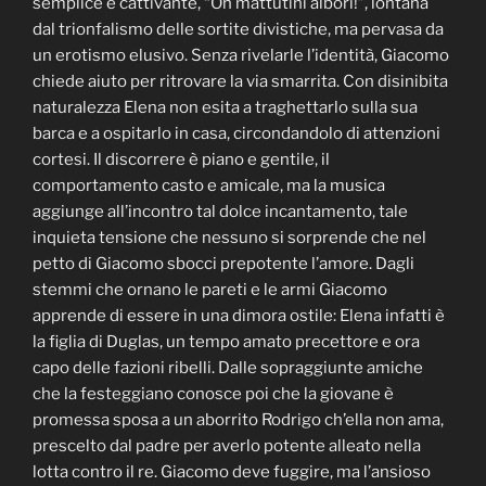
semplice e cattivante, “Oh mattutini albori!”, lontana
dal trionfalismo delle sortite divistiche, ma pervasa da
un erotismo elusivo. Senza rivelarle l’identità, Giacomo
chiede aiuto per ritrovare la via smarrita. Con disinibita
naturalezza Elena non esita a traghettarlo sulla sua
barca e a ospitarlo in casa, circondandolo di attenzioni
cortesi. Il discorrere è piano e gentile, il
comportamento casto e amicale, ma la musica
aggiunge all’incontro tal dolce incantamento, tale
inquieta tensione che nessuno si sorprende che nel
petto di Giacomo sbocci prepotente l’amore. Dagli
stemmi che ornano le pareti e le armi Giacomo
apprende di essere in una dimora ostile: Elena infatti è
la figlia di Duglas, un tempo amato precettore e ora
capo delle fazioni ribelli. Dalle sopraggiunte amiche
che la festeggiano conosce poi che la giovane è
promessa sposa a un aborrito Rodrigo ch’ella non ama,
prescelto dal padre per averlo potente alleato nella
lotta contro il re. Giacomo deve fuggire, ma l’ansioso