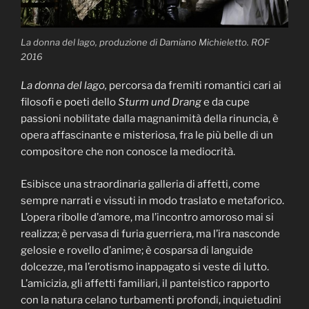
La donna del lago, produzione di Damiano Michieletto. ROF
2016
La donna del lago,
percorsa da fremiti romantici cari ai
filosofi e poeti dello
Sturm und Drang
e da cupe
passioni nobilitate dalla magnanimità della rinuncia, è
opera affascinante e misteriosa, fra le più belle di un
compositore che non conosce la mediocrità.
Esibisce una straordinaria galleria di affetti, come
sempre narrati e vissuti in modo traslato e metaforico.
L’opera ribolle d’amore, ma l’incontro amoroso mai si
realizza; è pervasa di furia guerriera, ma l’ira nasconde
gelosie e rovello d’anime; è cosparsa di languide
dolcezze, ma l’erotismo inappagato si veste di lutto.
L’amicizia, gli affetti familiari, il panteistico rapporto
con la natura celano turbamenti profondi, inquietudini